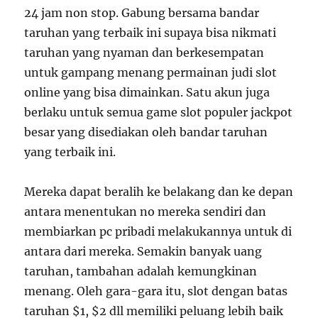
24 jam non stop. Gabung bersama bandar
taruhan yang terbaik ini supaya bisa nikmati
taruhan yang nyaman dan berkesempatan
untuk gampang menang permainan judi slot
online yang bisa dimainkan. Satu akun juga
berlaku untuk semua game slot populer jackpot
besar yang disediakan oleh bandar taruhan
yang terbaik ini.
Mereka dapat beralih ke belakang dan ke depan
antara menentukan no mereka sendiri dan
membiarkan pc pribadi melakukannya untuk di
antara dari mereka. Semakin banyak uang
taruhan, tambahan adalah kemungkinan
menang. Oleh gara-gara itu, slot dengan batas
taruhan $1, $2 dll memiliki peluang lebih baik