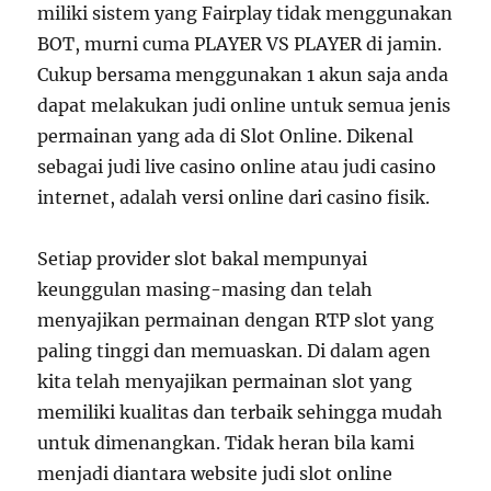
miliki sistem yang Fairplay tidak menggunakan
BOT, murni cuma PLAYER VS PLAYER di jamin.
Cukup bersama menggunakan 1 akun saja anda
dapat melakukan judi online untuk semua jenis
permainan yang ada di Slot Online. Dikenal
sebagai judi live casino online atau judi casino
internet, adalah versi online dari casino fisik.
Setiap provider slot bakal mempunyai
keunggulan masing-masing dan telah
menyajikan permainan dengan RTP slot yang
paling tinggi dan memuaskan. Di dalam agen
kita telah menyajikan permainan slot yang
memiliki kualitas dan terbaik sehingga mudah
untuk dimenangkan. Tidak heran bila kami
menjadi diantara website judi slot online