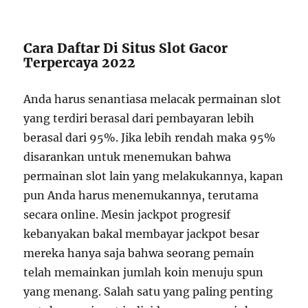
Cara Daftar Di Situs Slot Gacor
Terpercaya 2022
Anda harus senantiasa melacak permainan slot
yang terdiri berasal dari pembayaran lebih
berasal dari 95%. Jika lebih rendah maka 95%
disarankan untuk menemukan bahwa
permainan slot lain yang melakukannya, kapan
pun Anda harus menemukannya, terutama
secara online. Mesin jackpot progresif
kebanyakan bakal membayar jackpot besar
mereka hanya saja bahwa seorang pemain
telah memainkan jumlah koin menuju spun
yang menang. Salah satu yang paling penting