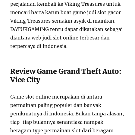
perjalanan kembali ke Viking Treasures untuk
mencari harta karun buat game judi slot gacor
Viking Treasures semakin asyik di mainkan.
DATUKGAMING tentu dapat dikatakan sebagai
diantara web judi slot online terbesar dan
terpercaya di Indonesia.
Review Game Grand Theft Auto:
Vice City
Game slot online merupakan di antara
permainan paling populer dan banyak
penikmatnya di Indonesia. Bukan tanpa alasan,
tiap-tiap bulannya senantiasa nampak
beragam type permainan slot dari beragam