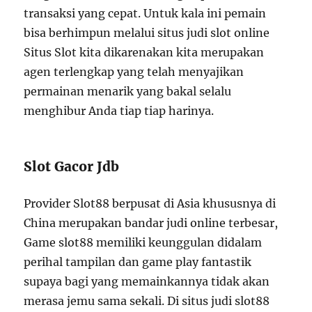
transaksi yang cepat. Untuk kala ini pemain
bisa berhimpun melalui situs judi slot online
Situs Slot kita dikarenakan kita merupakan
agen terlengkap yang telah menyajikan
permainan menarik yang bakal selalu
menghibur Anda tiap tiap harinya.
Slot Gacor Jdb
Provider Slot88 berpusat di Asia khususnya di
China merupakan bandar judi online terbesar,
Game slot88 memiliki keunggulan didalam
perihal tampilan dan game play fantastik
supaya bagi yang memainkannya tidak akan
merasa jemu sama sekali. Di situs judi slot88