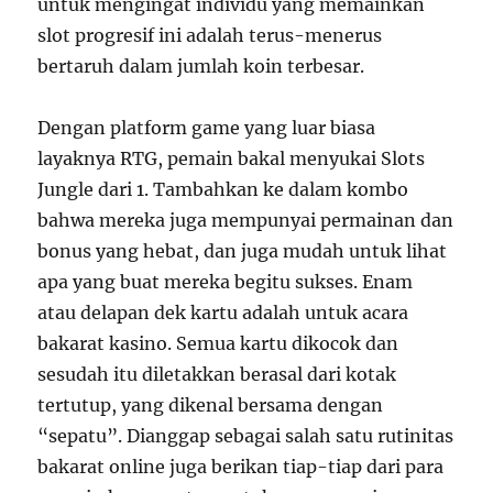
untuk mengingat individu yang memainkan
slot progresif ini adalah terus-menerus
bertaruh dalam jumlah koin terbesar.
Dengan platform game yang luar biasa
layaknya RTG, pemain bakal menyukai Slots
Jungle dari 1. Tambahkan ke dalam kombo
bahwa mereka juga mempunyai permainan dan
bonus yang hebat, dan juga mudah untuk lihat
apa yang buat mereka begitu sukses. Enam
atau delapan dek kartu adalah untuk acara
bakarat kasino. Semua kartu dikocok dan
sesudah itu diletakkan berasal dari kotak
tertutup, yang dikenal bersama dengan
“sepatu”. Dianggap sebagai salah satu rutinitas
bakarat online juga berikan tiap-tiap dari para