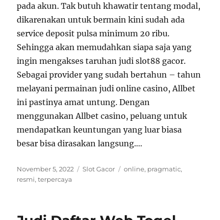
pada akun. Tak butuh khawatir tentang modal,
dikarenakan untuk bermain kini sudah ada
service deposit pulsa minimum 20 ribu.
Sehingga akan memudahkan siapa saja yang
ingin mengakses taruhan judi slot88 gacor.
Sebagai provider yang sudah bertahun – tahun
melayani permainan judi online casino, Allbet
ini pastinya amat untung. Dengan
menggunakan Allbet casino, peluang untuk
mendapatkan keuntungan yang luar biasa
besar bisa dirasakan langsung.…
Posted
Categories
Tags
November 5, 2022
Slot Gacor
online
,
pragmatic
,
on
resmi
,
terpercaya