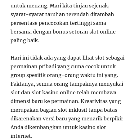
untuk menang. Mari kita tinjau sejenak;
syarat-syarat taruhan terendah ditambah
persentase pencocokan tertinggi sama
bersama dengan bonus setoran slot online
paling baik.
Hari ini tidak ada yang dapat lihat slot sebagai
permainan pribadi yang cuma cocok untuk
group spesifik orang-orang waktu ini yang.
Faktanya, semua orang tampaknya menyukai
slot dan slot kasino online telah membawa
dimensi baru ke permainan. Kreativitas yang
merupakan bagian slot inklusif tanpa batas
dikarenakan versi baru yang menarik berpikir
Anda dikembangkan untuk kasino slot
internet.