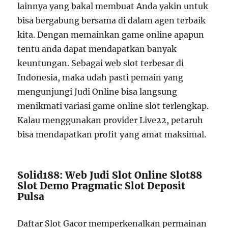
lainnya yang bakal membuat Anda yakin untuk
bisa bergabung bersama di dalam agen terbaik
kita. Dengan memainkan game online apapun
tentu anda dapat mendapatkan banyak
keuntungan. Sebagai web slot terbesar di
Indonesia, maka udah pasti pemain yang
mengunjungi Judi Online bisa langsung
menikmati variasi game online slot terlengkap.
Kalau menggunakan provider Live22, petaruh
bisa mendapatkan profit yang amat maksimal.
Solid188: Web Judi Slot Online Slot88
Slot Demo Pragmatic Slot Deposit
Pulsa
Daftar Slot Gacor memperkenalkan permainan