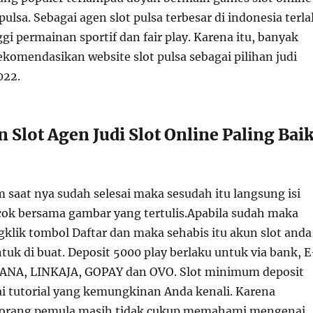
pulsa. Sebagai agen slot pulsa terbesar di indonesia terla
i permainan sportif dan fair play. Karena itu, banyak
komendasikan website slot pulsa sebagai pilihan judi
022.
Slot Agen Judi Slot Online Paling Bai
m saat nya sudah selesai maka sesudah itu langsung isi
cok bersama gambar yang tertulis.Apabila sudah maka
gklik tombol Daftar dan maka sehabis itu akun slot anda
ntuk di buat. Deposit 5000 play berlaku untuk via bank, E
DANA, LINKAJA, GOPAY dan OVO. Slot minimum deposit
 tutorial yang kemungkinan Anda kenali. Karena
orang pemula masih tidak cukup memahami mengenai