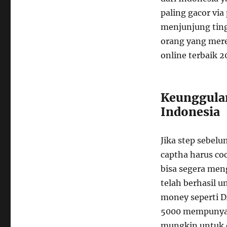
paling gacor via 
menjunjung tingg
orang yang mere
online terbaik 2
Keunggulan 
Indonesia
Jika step sebelu
captha harus co
bisa segera men
telah berhasil u
money seperti 
5000 mempunyai
mungkin untuk 