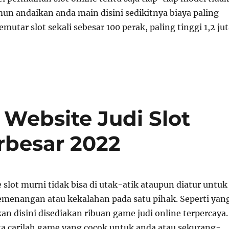
mun andaikan anda main disini sedikitnya biaya paling
utar slot sekali sebesar 100 perak, paling tinggi 1,2 jut
r Website Judi Slot
rbesar 2022
slot murni tidak bisa di utak-atik ataupun diatur untuk
enangan atau kekalahan pada satu pihak. Seperti yan
an disini disediakan ribuan game judi online terpercaya.
a carilah game yang cocok untuk anda atau sekurang-