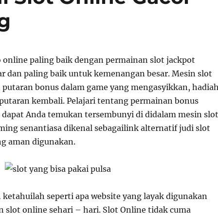
g
online paling baik dengan permainan slot jackpot
sar dan paling baik untuk kemenangan besar. Mesin slot
 putaran bonus dalam game yang mengasyikkan, hadia
 putaran kembali. Pelajari tentang permainan bonus
g dapat Anda temukan tersembunyi di didalam mesin slo
ming senantiasa dikenal sebagailink alternatif judi slot
ng aman digunakan.
 ketahuilah seperti apa website yang layak digunakan
slot online sehari – hari. Slot Online tidak cuma