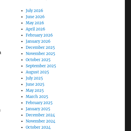
July 2026
June 2026
May 2026
April 2026
February 2026
January 2026
December 2025
a
November 2025
October 2025
September 2025
August 2025
July 2025
June 2025
May 2025
March 2025
February 2025
January 2025
a
December 2024
November 2024
October 2024