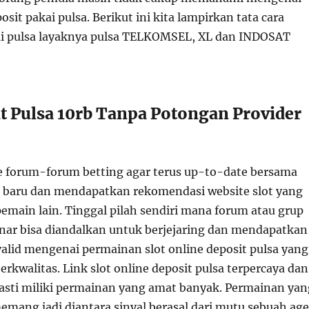
osit pakai pulsa. Berikut ini kita lampirkan tata cara
i pulsa layaknya pulsa TELKOMSEL, XL dan INDOSAT
it Pulsa 10rb Tanpa Potongan Provider
 forum-forum betting agar terus up-to-date bersama
g baru dan mendapatkan rekomendasi website slot yang
pemain lain. Tinggal pilah sendiri mana forum atau grup
nar bisa diandalkan untuk berjejaring dan mendapatkan
valid mengenai permainan slot online deposit pulsa yang
erkwalitas. Link slot online deposit pulsa terpercaya dan
 pasti miliki permainan yang amat banyak. Permainan yan
emang jadi diantara sinyal berasal dari mutu sebuah ag