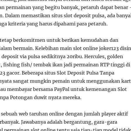
gan permainan yang begitu banyak, petaruh dapat benar 
n. Dalam memastikan situs slot deposit pulsa, ada banya
ga kriteria yang harus dipahami para petaruh.
ni tetap berkomitmen untuk berikan kemudahan dan
lam bermain. Kelebihan main slot online joker123 disin
 deposit via pulsa sedikitnya 20ribu. Hercules, golden
t, fishing fish/ tembak ikan jadi permainan RTP tinggi di
23 gacor. Beberapa situs Slot Deposit Pulsa Tanpa
nyata sangat mungkin pemain untuk menggunakan kar
atau membayar bersama PayPal untuk kemenangan Slot
anpa Potongan duwit nyata mereka.
h sebuah web taruhan online dengan jumlah player aktif
erbanyak. Jawabanya adalah bergantung, gara-gara
 permainan slot online tentu saja tiap-tiap model tidak