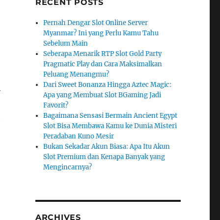
RECENT POSTS
Pernah Dengar Slot Online Server
Myanmar? Ini yang Perlu Kamu Tahu
Sebelum Main
Seberapa Menarik RTP Slot Gold Party
Pragmatic Play dan Cara Maksimalkan
Peluang Menangmu?
Dari Sweet Bonanza Hingga Aztec Magic:
h
Apa yang Membuat Slot BGaming Jadi
Favorit?
t
Bagaimana Sensasi Bermain Ancient Egypt
Slot Bisa Membawa Kamu ke Dunia Misteri
Peradaban Kuno Mesir
Bukan Sekadar Akun Biasa: Apa Itu Akun
Slot Premium dan Kenapa Banyak yang
Mengincarnya?
ARCHIVES