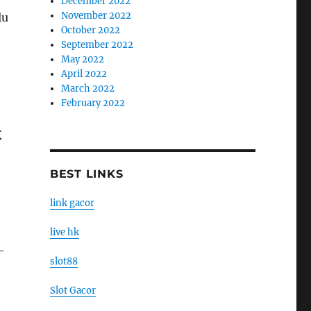
December 2022
November 2022
lu
October 2022
September 2022
May 2022
April 2022
March 2022
February 2022
k
BEST LINKS
link gacor
live hk
-
slot88
Slot Gacor