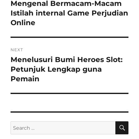
navigation
Mengenal Bermacam-Macam
Previous
post:
Istilah internal Game Perjudian
Online
NEXT
Menelusuri Bumi Heroes Slot:
Next
post:
Petunjuk Lengkap guna
Pemain
SE
Search
for: