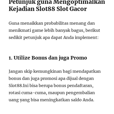
Petunjuk guna Mengoptimalkan
Kejadian Slot88 Slot Gacor
Guna menaikkan probabilitas menang dan
menikmati game lebih banyak bagus, berikut
sedikit petunjuk apa dapat Anda implement:
1. Utilize Bonus dan juga Promo
Jangan skip kemungkinan bagi mendapatkan
bonus dan juga promosi apa dijual dengan
Slot88.Ini bisa berupa bonus pendaftaran,
rotasi cuma-cuma, maupun pengembalian
uang yang bisa meningkatkan saldo Anda.