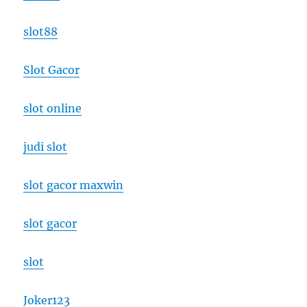
slot88
Slot Gacor
slot online
judi slot
slot gacor maxwin
slot gacor
slot
Joker123