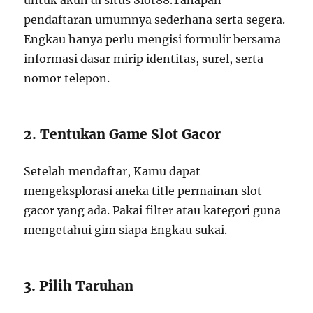
untuk akun di situs Slot88.Tahapan
pendaftaran umumnya sederhana serta segera.
Engkau hanya perlu mengisi formulir bersama
informasi dasar mirip identitas, surel, serta
nomor telepon.
2. Tentukan Game Slot Gacor
Setelah mendaftar, Kamu dapat
mengeksplorasi aneka title permainan slot
gacor yang ada. Pakai filter atau kategori guna
mengetahui gim siapa Engkau sukai.
3. Pilih Taruhan