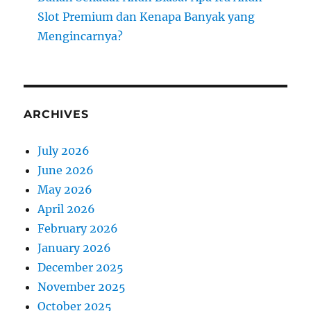
Slot Premium dan Kenapa Banyak yang
Mengincarnya?
ARCHIVES
July 2026
June 2026
May 2026
April 2026
February 2026
January 2026
December 2025
November 2025
October 2025