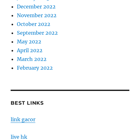
December 2022
November 2022
October 2022
September 2022
May 2022
April 2022
March 2022
February 2022
BEST LINKS
link gacor
live hk