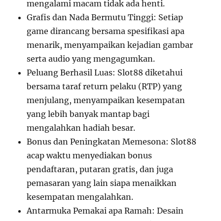
mengalami macam tidak ada henti.
Grafis dan Nada Bermutu Tinggi: Setiap
game dirancang bersama spesifikasi apa
menarik, menyampaikan kejadian gambar
serta audio yang mengagumkan.
Peluang Berhasil Luas: Slot88 diketahui
bersama taraf return pelaku (RTP) yang
menjulang, menyampaikan kesempatan
yang lebih banyak mantap bagi
mengalahkan hadiah besar.
Bonus dan Peningkatan Memesona: Slot88
acap waktu menyediakan bonus
pendaftaran, putaran gratis, dan juga
pemasaran yang lain siapa menaikkan
kesempatan mengalahkan.
Antarmuka Pemakai apa Ramah: Desain