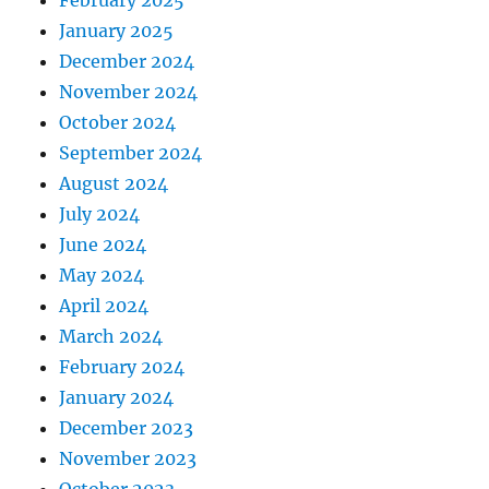
February 2025
January 2025
December 2024
November 2024
October 2024
September 2024
August 2024
July 2024
June 2024
May 2024
April 2024
March 2024
February 2024
January 2024
December 2023
November 2023