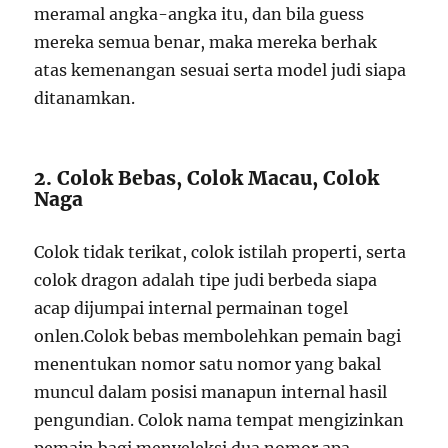
meramal angka-angka itu, dan bila guess
mereka semua benar, maka mereka berhak
atas kemenangan sesuai serta model judi siapa
ditanamkan.
2. Colok Bebas, Colok Macau, Colok
Naga
Colok tidak terikat, colok istilah properti, serta
colok dragon adalah tipe judi berbeda siapa
acap dijumpai internal permainan togel
onlen.Colok bebas membolehkan pemain bagi
menentukan nomor satu nomor yang bakal
muncul dalam posisi manapun internal hasil
pengundian. Colok nama tempat mengizinkan