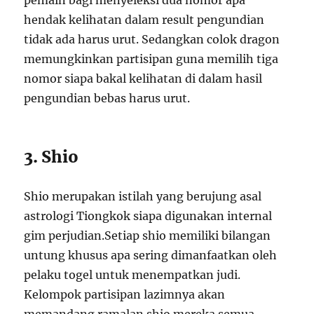
pemain bagi menyeleksi dua nomor apa
hendak kelihatan dalam result pengundian
tidak ada harus urut. Sedangkan colok dragon
memungkinkan partisipan guna memilih tiga
nomor siapa bakal kelihatan di dalam hasil
pengundian bebas harus urut.
3. Shio
Shio merupakan istilah yang berujung asal
astrologi Tiongkok siapa digunakan internal
gim perjudian.Setiap shio memiliki bilangan
untung khusus apa sering dimanfaatkan oleh
pelaku togel untuk menempatkan judi.
Kelompok partisipan lazimnya akan