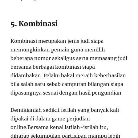
5. Kombinasi
Kombinasi merupakan jenis judi siapa
memungkinkan pemain guna memilih
beberapa nomor sekaligus serta memasang judi
bersama berbagai kombinasi siapa
didambakan. Pelaku bakal meraih keberhasilan
bila salah satu sebab campuran bilangan siapa
dipasangnya sesuai dengan hasil pengundian.
Demikianlah sedikit istilah yang banyak kali
dipakai di dalam game perjudian
online.Bersama kenal istilah-istilah itu,
diharap sekumpulan partisipan mampu lebih