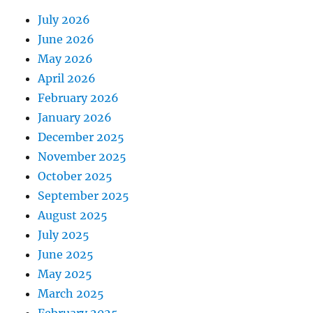
July 2026
June 2026
May 2026
April 2026
February 2026
January 2026
December 2025
November 2025
October 2025
September 2025
August 2025
July 2025
June 2025
May 2025
March 2025