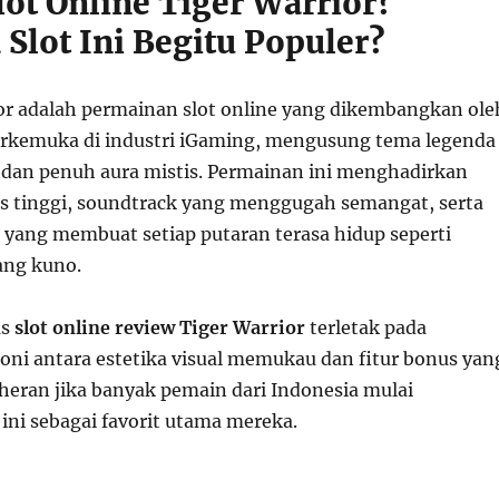
lot Online Tiger Warrior?
Slot Ini Begitu Populer?
ior adalah permainan slot online yang dikembangkan ole
erkemuka di industri iGaming, mengusung tema legenda
 dan penuh aura mistis. Permainan ini menghadirkan
tas tinggi, soundtrack yang menggugah semangat, serta
 yang membuat setiap putaran terasa hidup seperti
ang kuno.
as
slot online review Tiger Warrior
terletak pada
ni antara estetika visual memukau dan fitur bonus yan
heran jika banyak pemain dari Indonesia mulai
ini sebagai favorit utama mereka.