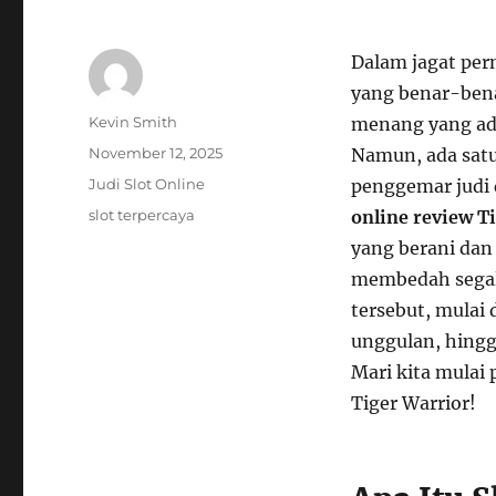
Dalam jagat per
yang benar-ben
Author
Kevin Smith
menang yang adi
Posted
November 12, 2025
Namun, ada satu
on
Categories
Judi Slot Online
penggemar judi d
Tags
slot terpercaya
online review T
yang berani dan
membedah segala
tersebut, mulai 
unggulan, hingg
Mari kita mulai
Tiger Warrior!