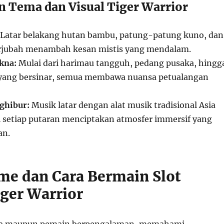
 Tema dan Visual Tiger Warrior
Latar belakang hutan bambu, patung-patung kuno, dan
erjubah menambah kesan mistis yang mendalam.
kna:
Mulai dari harimau tangguh, pedang pusaka, hingg
yang bersinar, semua membawa nuansa petualangan
ghibur:
Musik latar dengan alat musik tradisional Asia
 setiap putaran menciptakan atmosfer immersif yang
an.
e dan Cara Bermain Slot
iger Warrior