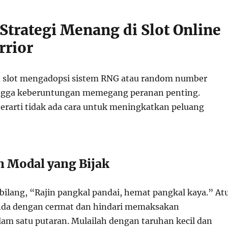
Strategi Menang di Slot Online
rrior
n slot mengadopsi sistem RNG atau random number
ingga keberuntungan memegang peranan penting.
rarti tidak ada cara untuk meningkatkan peluang
 Modal yang Bijak
bilang, “Rajin pangkal pandai, hemat pangkal kaya.” At
nda dengan cermat dan hindari memaksakan
m satu putaran. Mulailah dengan taruhan kecil dan