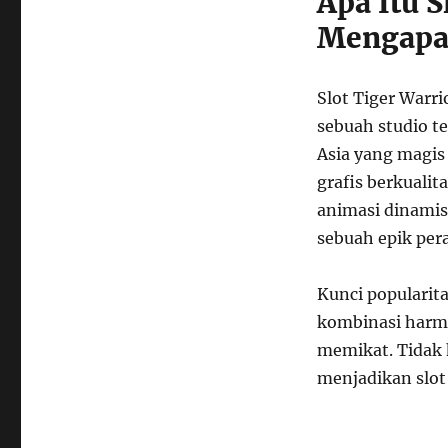
Apa Itu S
Mengapa 
Slot Tiger Warr
sebuah studio t
Asia yang magis
grafis berkuali
animasi dinamis
sebuah epik per
Kunci popularit
kombinasi harmo
memikat. Tidak 
menjadikan slot 