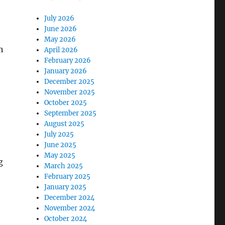
July 2026
June 2026
May 2026
h
April 2026
February 2026
January 2026
December 2025
November 2025
October 2025
September 2025
August 2025
July 2025
June 2025
May 2025
g
March 2025
February 2025
January 2025
December 2024
November 2024
October 2024