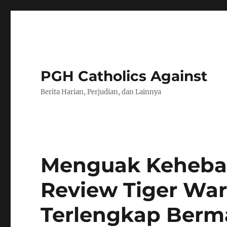
PGH Catholics Against
Berita Harian, Perjudian, dan Lainnya
Menguak Kehebat
Review Tiger War
Terlengkap Berm