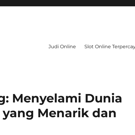
Judi Online
Slot Online Terperca
g: Menyelami Dunia
l yang Menarik dan