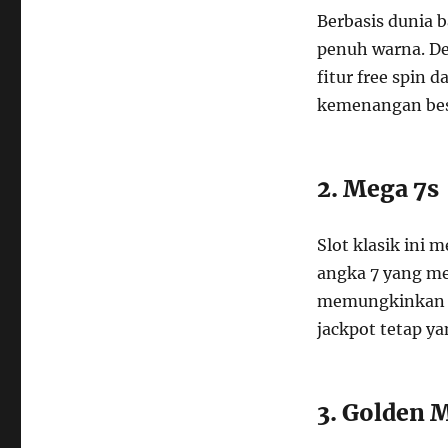
Berbasis dunia 
penuh warna. De
fitur free spin
kemenangan bes
2. Mega 7s
Slot klasik in
angka 7 yang me
memungkinkan 
jackpot tetap y
3. Golden 