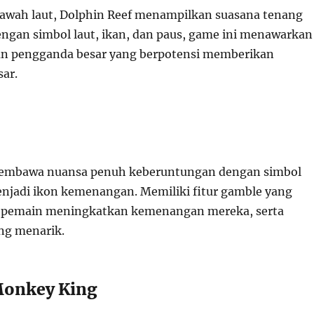
bawah laut, Dolphin Reef menampilkan suasana tenang
ngan simbol laut, ikan, dan paus, game ini menawarkan
 dan pengganda besar yang berpotensi memberikan
ar.
i membawa nuansa penuh keberuntungan dengan simbol
njadi ikon kemenangan. Memiliki fitur gamble yang
pemain meningkatkan kemenangan mereka, serta
ang menarik.
Monkey King