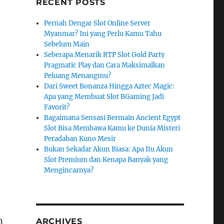
RECENT POSTS
Pernah Dengar Slot Online Server
Myanmar? Ini yang Perlu Kamu Tahu
Sebelum Main
Seberapa Menarik RTP Slot Gold Party
Pragmatic Play dan Cara Maksimalkan
Peluang Menangmu?
Dari Sweet Bonanza Hingga Aztec Magic:
Apa yang Membuat Slot BGaming Jadi
Favorit?
Bagaimana Sensasi Bermain Ancient Egypt
Slot Bisa Membawa Kamu ke Dunia Misteri
Peradaban Kuno Mesir
Bukan Sekadar Akun Biasa: Apa Itu Akun
Slot Premium dan Kenapa Banyak yang
Mengincarnya?
n
ARCHIVES