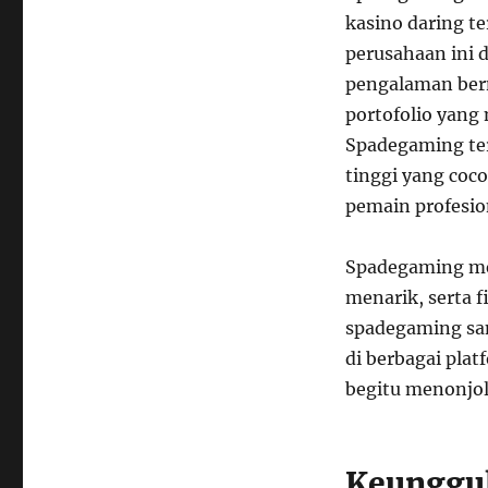
kasino daring te
perusahaan ini 
pengalaman berm
portofolio yang 
Spadegaming te
tinggi yang coc
pemain profesio
Spadegaming men
menarik, serta f
spadegaming sam
di berbagai pla
begitu menonjol
Keunggul