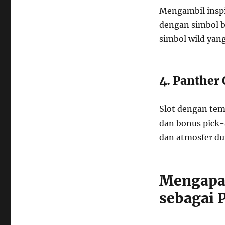
Mengambil inspi
dengan simbol b
simbol wild yan
4. Panther
Slot dengan tem
dan bonus pick-
dan atmosfer du
Mengapa
sebagai 