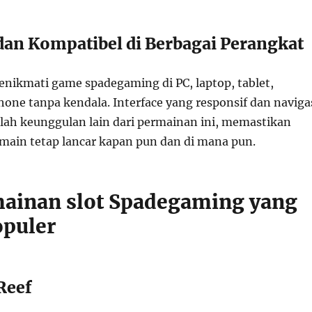
dan Kompatibel di Berbagai Perangkat
nikmati game spadegaming di PC, laptop, tablet,
ne tanpa kendala. Interface yang responsif dan naviga
ah keunggulan lain dari permainan ini, memastikan
ain tetap lancar kapan pun dan di mana pun.
ainan slot Spadegaming yang
opuler
Reef