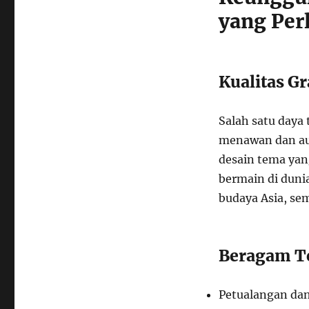
yang Per
Kualitas G
Salah satu daya 
menawan dan aud
desain tema yan
bermain di dunia
budaya Asia, se
Beragam T
Petualangan dan