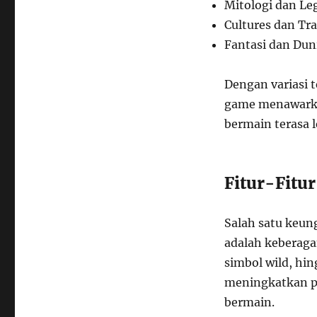
Mitologi dan Le
Cultures dan Tra
Fantasi dan Dun
Dengan variasi 
game menawarka
bermain terasa 
Fitur-Fitu
Salah satu keun
adalah keberagam
simbol wild, hi
meningkatkan p
bermain.