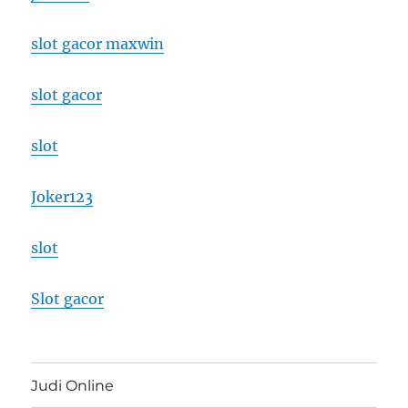
slot gacor maxwin
slot gacor
slot
Joker123
slot
Slot gacor
Judi Online