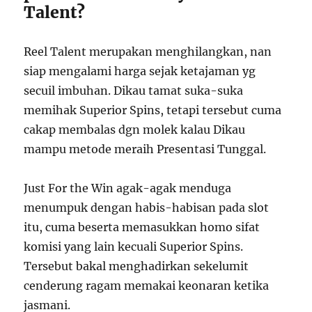
Talent?
Reel Talent merupakan menghilangkan, nan
siap mengalami harga sejak ketajaman yg
secuil imbuhan. Dikau tamat suka-suka
memihak Superior Spins, tetapi tersebut cuma
cakap membalas dgn molek kalau Dikau
mampu metode meraih Presentasi Tunggal.
Just For the Win agak-agak menduga
menumpuk dengan habis-habisan pada slot
itu, cuma beserta memasukkan homo sifat
komisi yang lain kecuali Superior Spins.
Tersebut bakal menghadirkan sekelumit
cenderung ragam memakai keonaran ketika
jasmani.