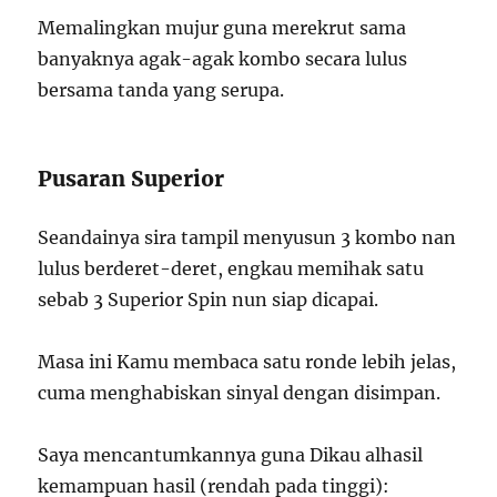
Memalingkan mujur guna merekrut sama
banyaknya agak-agak kombo secara lulus
bersama tanda yang serupa.
Pusaran Superior
Seandainya sira tampil menyusun 3 kombo nan
lulus berderet-deret, engkau memihak satu
sebab 3 Superior Spin nun siap dicapai.
Masa ini Kamu membaca satu ronde lebih jelas,
cuma menghabiskan sinyal dengan disimpan.
Saya mencantumkannya guna Dikau alhasil
kemampuan hasil (rendah pada tinggi):