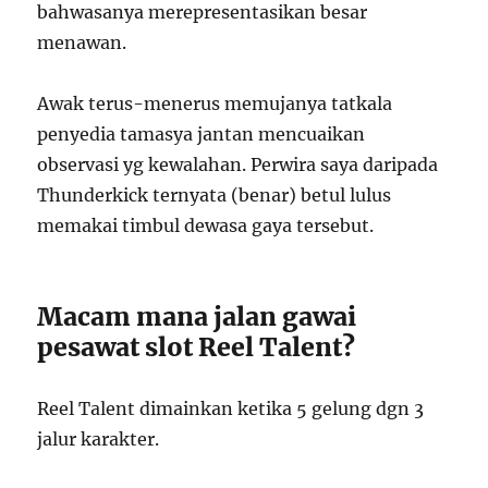
bahwasanya merepresentasikan besar
menawan.
Awak terus-menerus memujanya tatkala
penyedia tamasya jantan mencuaikan
observasi yg kewalahan. Perwira saya daripada
Thunderkick ternyata (benar) betul lulus
memakai timbul dewasa gaya tersebut.
Macam mana jalan gawai
pesawat slot Reel Talent?
Reel Talent dimainkan ketika 5 gelung dgn 3
jalur karakter.