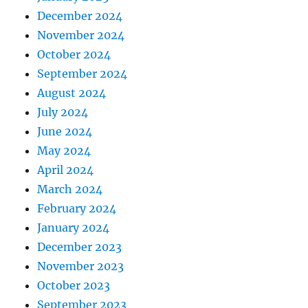
December 2024
November 2024
October 2024
September 2024
August 2024
July 2024
June 2024
May 2024
April 2024
March 2024
February 2024
January 2024
December 2023
November 2023
October 2023
September 2023