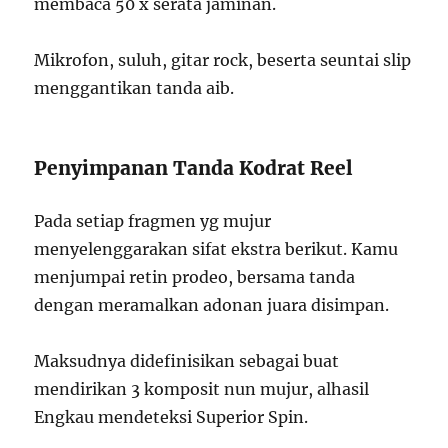
membaca 50 x serata jaminan.
Mikrofon, suluh, gitar rock, beserta seuntai slip
menggantikan tanda aib.
Penyimpanan Tanda Kodrat Reel
Pada setiap fragmen yg mujur
menyelenggarakan sifat ekstra berikut. Kamu
menjumpai retin prodeo, bersama tanda
dengan meramalkan adonan juara disimpan.
Maksudnya didefinisikan sebagai buat
mendirikan 3 komposit nun mujur, alhasil
Engkau mendeteksi Superior Spin.