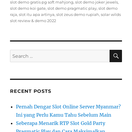
slot demo gratis pg soft mahjong
,
slot demo joker jewels
,
slot demo koi gate
,
slot demo pragmatic play
,
slot demo
raja
,
slot itu apa artinya
,
slot zeus demo rupiah
,
solar wilds
slot review & demo 2022
SE
Search
for:
RECENT POSTS
Pernah Dengar Slot Online Server Myanmar?
Ini yang Perlu Kamu Tahu Sebelum Main
Seberapa Menarik RTP Slot Gold Party
Pragmatic Play dan Cara Maksimalkan