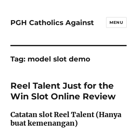
PGH Catholics Against
MENU
Tag:
model slot demo
Reel Talent Just for the
Win Slot Online Review
Catatan slot Reel Talent (Hanya
buat kemenangan)