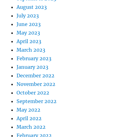
August 2023
July 2023
June 2023
May 2023
April 2023
March 2023
February 2023
January 2023
December 2022
November 2022
October 2022
September 2022
May 2022
April 2022
March 2022
February 2022