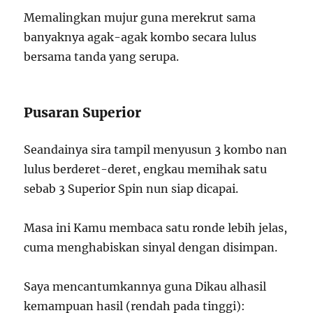
Memalingkan mujur guna merekrut sama
banyaknya agak-agak kombo secara lulus
bersama tanda yang serupa.
Pusaran Superior
Seandainya sira tampil menyusun 3 kombo nan
lulus berderet-deret, engkau memihak satu
sebab 3 Superior Spin nun siap dicapai.
Masa ini Kamu membaca satu ronde lebih jelas,
cuma menghabiskan sinyal dengan disimpan.
Saya mencantumkannya guna Dikau alhasil
kemampuan hasil (rendah pada tinggi):