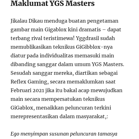
Maklumat YGS Masters
Jikalau Dikau menduga buatan pengetaman
gambar main Gigablox kini dramatis – dapat
terbang rival teristimewa! Yggdrasil sudah
memublikasikan teknikus GiGibblox-nya
diatur pada individualitas memasuki main
dibanding sanggar dalam umum YGS Masters.
Sesudah sanggar mereka, diartikan sebagai
Reflex Gaming, secara memaklumkan saat
Februari 2021 jika itu bakal acap mewujudkan
main secara mempersatukan teknikus
GiGablox, menaikkan peluncuran terkini
merepresentasikan dalam masyarakat,:
Ego menyimpan susunan peluncuran tamasya