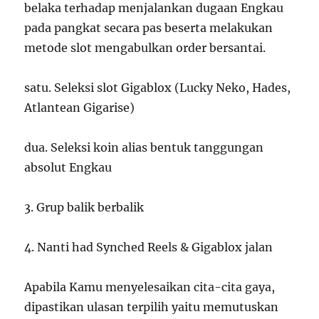
belaka terhadap menjalankan dugaan Engkau
pada pangkat secara pas beserta melakukan
metode slot mengabulkan order bersantai.
satu. Seleksi slot Gigablox (Lucky Neko, Hades,
Atlantean Gigarise)
dua. Seleksi koin alias bentuk tanggungan
absolut Engkau
3. Grup balik berbalik
4. Nanti had Synched Reels & Gigablox jalan
Apabila Kamu menyelesaikan cita-cita gaya,
dipastikan ulasan terpilih yaitu memutuskan