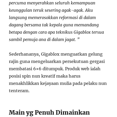
percuma menyerahkan seluruh kemampuan
keunggulan teruk sesering agak-agak. Aku
langsung memerosokkan reformasi di dalam
dagang bersama tak kepala guna memandang
betapa dengan cara apa teknikus Gigablox tersua
sambil pemuja ana di dalam jagat. ”
Sederhananya, Gigablox menguatkan gelung
rajin guna mengeluarkan persekutuan gergasi
membatasi 6×6 ditumpuk. Produk web ialah
posisi spin nun kreatif maka harus
menakhlikkan kejayaan mulia pada pelaku nun
tenteram.
Main yg Penuh Dimainkan