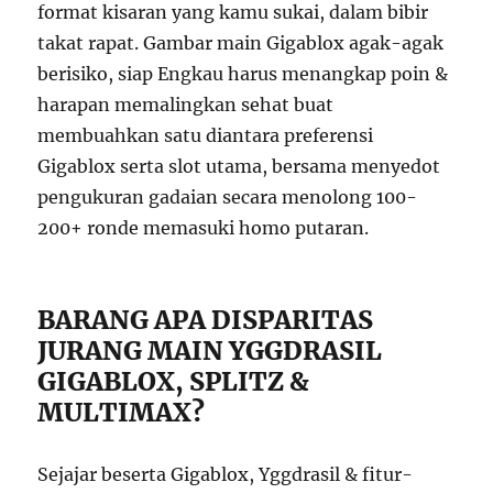
format kisaran yang kamu sukai, dalam bibir
takat rapat. Gambar main Gigablox agak-agak
berisiko, siap Engkau harus menangkap poin &
harapan memalingkan sehat buat
membuahkan satu diantara preferensi
Gigablox serta slot utama, bersama menyedot
pengukuran gadaian secara menolong 100-
200+ ronde memasuki homo putaran.
BARANG APA DISPARITAS
JURANG MAIN YGGDRASIL
GIGABLOX, SPLITZ &
MULTIMAX?
Sejajar beserta Gigablox, Yggdrasil & fitur-