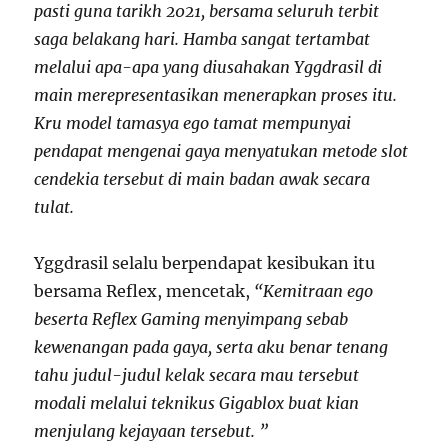
pasti guna tarikh 2021, bersama seluruh terbit
saga belakang hari. Hamba sangat tertambat
melalui apa-apa yang diusahakan Yggdrasil di
main merepresentasikan menerapkan proses itu.
Kru model tamasya ego tamat mempunyai
pendapat mengenai gaya menyatukan metode slot
cendekia tersebut di main badan awak secara
tulat.
Yggdrasil selalu berpendapat kesibukan itu
bersama Reflex, mencetak,
“Kemitraan ego
beserta Reflex Gaming menyimpang sebab
kewenangan pada gaya, serta aku benar tenang
tahu judul-judul kelak secara mau tersebut
modali melalui teknikus Gigablox buat kian
menjulang kejayaan tersebut. ”