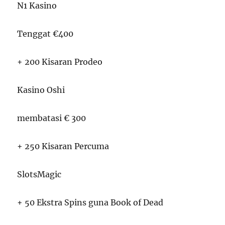
N1 Kasino
Tenggat €400
+ 200 Kisaran Prodeo
Kasino Oshi
membatasi € 300
+ 250 Kisaran Percuma
SlotsMagic
+ 50 Ekstra Spins guna Book of Dead