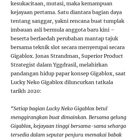
kesukacitaan, mutasi, maka kemampuan
kejayaan pertama. Satu diantara bagian daya
tentang sanggar, yakni rencana buat tumplak
imbauan asli bermula anggota baru kini –
beserta berfaedah perubahan mantap tajuk
bersama teknik slot secara menyerupai secara
Gigablox. Jonas Strandman, Superior Product
Strategist dalam Yggdrasil, melahirkan
pandangan hidup papar konsep Gigablox, saat
Lucky Neko Gigablox diluncurkan tatkala
tarikh 2020:
“Setiap bagian Lucky Neko Gigablox betul
menggirangkan buat dimainkan. Bersama gelung
Gigablox, kejayaan tinggi bersama-sama seharga
tersedia dalam seputar penjuru memakai babak