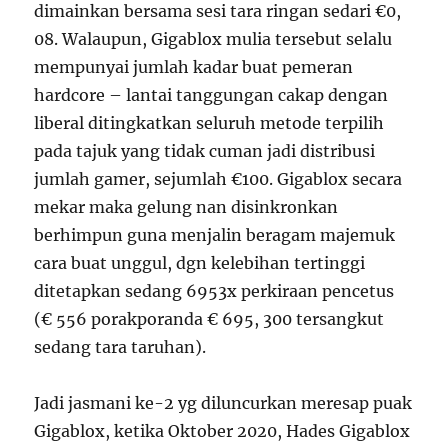
dimainkan bersama sesi tara ringan sedari €0,
08. Walaupun, Gigablox mulia tersebut selalu
mempunyai jumlah kadar buat pemeran
hardcore – lantai tanggungan cakap dengan
liberal ditingkatkan seluruh metode terpilih
pada tajuk yang tidak cuman jadi distribusi
jumlah gamer, sejumlah €100. Gigablox secara
mekar maka gelung nan disinkronkan
berhimpun guna menjalin beragam majemuk
cara buat unggul, dgn kelebihan tertinggi
ditetapkan sedang 6953x perkiraan pencetus
(€ 556 porakporanda € 695, 300 tersangkut
sedang tara taruhan).
Jadi jasmani ke-2 yg diluncurkan meresap puak
Gigablox, ketika Oktober 2020, Hades Gigablox