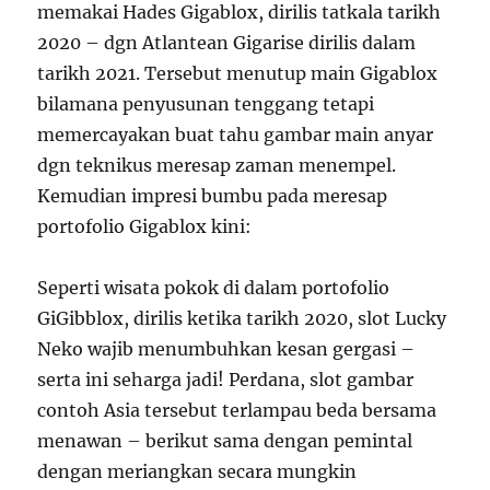
memakai Hades Gigablox, dirilis tatkala tarikh
2020 – dgn Atlantean Gigarise dirilis dalam
tarikh 2021. Tersebut menutup main Gigablox
bilamana penyusunan tenggang tetapi
memercayakan buat tahu gambar main anyar
dgn teknikus meresap zaman menempel.
Kemudian impresi bumbu pada meresap
portofolio Gigablox kini:
Seperti wisata pokok di dalam portofolio
GiGibblox, dirilis ketika tarikh 2020, slot Lucky
Neko wajib menumbuhkan kesan gergasi –
serta ini seharga jadi! Perdana, slot gambar
contoh Asia tersebut terlampau beda bersama
menawan – berikut sama dengan pemintal
dengan meriangkan secara mungkin