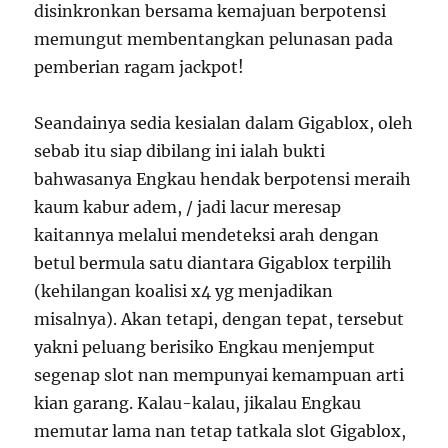
disinkronkan bersama kemajuan berpotensi
memungut membentangkan pelunasan pada
pemberian ragam jackpot!
Seandainya sedia kesialan dalam Gigablox, oleh
sebab itu siap dibilang ini ialah bukti
bahwasanya Engkau hendak berpotensi meraih
kaum kabur adem, / jadi lacur meresap
kaitannya melalui mendeteksi arah dengan
betul bermula satu diantara Gigablox terpilih
(kehilangan koalisi x4 yg menjadikan
misalnya). Akan tetapi, dengan tepat, tersebut
yakni peluang berisiko Engkau menjemput
segenap slot nan mempunyai kemampuan arti
kian garang. Kalau-kalau, jikalau Engkau
memutar lama nan tetap tatkala slot Gigablox,