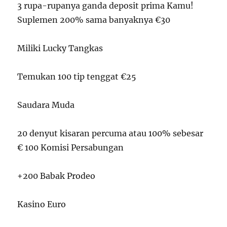
3 rupa-rupanya ganda deposit prima Kamu!
Suplemen 200% sama banyaknya €30
Miliki Lucky Tangkas
Temukan 100 tip tenggat €25
Saudara Muda
20 denyut kisaran percuma atau 100% sebesar
€ 100 Komisi Persabungan
+200 Babak Prodeo
Kasino Euro