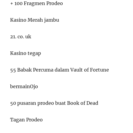
+ 100 Fragmen Prodeo
Kasino Merah jambu
21. co. uk
Kasino tegap
55 Babak Percuma dalam Vault of Fortune
bermainOjo
50 pusaran prodeo buat Book of Dead
Tagan Prodeo