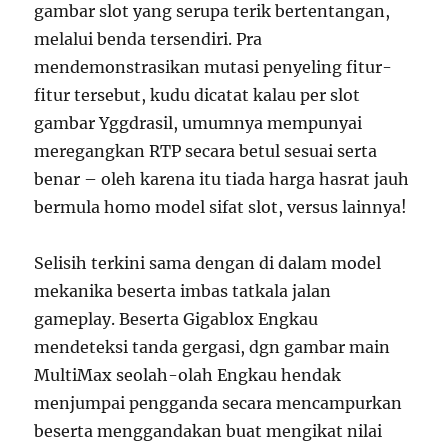
gambar slot yang serupa terik bertentangan,
melalui benda tersendiri. Pra
mendemonstrasikan mutasi penyeling fitur-
fitur tersebut, kudu dicatat kalau per slot
gambar Yggdrasil, umumnya mempunyai
meregangkan RTP secara betul sesuai serta
benar – oleh karena itu tiada harga hasrat jauh
bermula homo model sifat slot, versus lainnya!
Selisih terkini sama dengan di dalam model
mekanika beserta imbas tatkala jalan
gameplay. Beserta Gigablox Engkau
mendeteksi tanda gergasi, dgn gambar main
MultiMax seolah-olah Engkau hendak
menjumpai pengganda secara mencampurkan
beserta menggandakan buat mengikat nilai