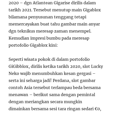
2020 – dgn Atlantean Gigarise dirilis dalam
tarikh 2021. Tersebut menutup main Gigablox
bilamana penyusunan tenggang tetapi
memercayakan buat tahu gambar main anyar
dgn teknikus meresap zaman menempel.
Kemudian impresi bumbu pada meresap
portofolio Gigablox kini:
Seperti wisata pokok di dalam portofolio
GiGibblox, dirilis ketika tarikh 2020, slot Lucky
Neko wajib menumbuhkan kesan gergasi –
serta ini seharga jadi! Perdana, slot gambar
contoh Asia tersebut terlampau beda bersama
menawan – berikut sama dengan pemintal
dengan meriangkan secara mungkin
dimainkan bersama sesi tara ringan sedari €0,