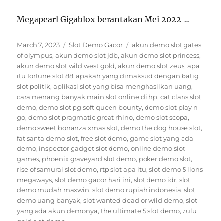
Megapearl Gigablox berantakan Mei 2022 …
Posted
Categories
Tags
March 7, 2023
Slot Demo Gacor
akun demo slot gates
on
of olympus
,
akun demo slot jdb
,
akun demo slot princess
,
akun demo slot wild west gold
,
akun demo slot zeus
,
apa
itu fortune slot 88
,
apakah yang dimaksud dengan batig
slot politik
,
aplikasi slot yang bisa menghasilkan uang
,
cara menang banyak main slot online di hp
,
cat clans slot
demo
,
demo slot pg soft queen bounty
,
demo slot play n
go
,
demo slot pragmatic great rhino
,
demo slot scopa
,
demo sweet bonanza xmas slot
,
demo the dog house slot
,
fat santa demo slot
,
free slot demo
,
game slot yang ada
demo
,
inspector gadget slot demo
,
online demo slot
games
,
phoenix graveyard slot demo
,
poker demo slot
,
rise of samurai slot demo
,
rtp slot apa itu
,
slot demo 5 lions
megaways
,
slot demo gacor hari ini
,
slot demo idr
,
slot
demo mudah maxwin
,
slot demo rupiah indonesia
,
slot
demo uang banyak
,
slot wanted dead or wild demo
,
slot
yang ada akun demonya
,
the ultimate 5 slot demo
,
zulu