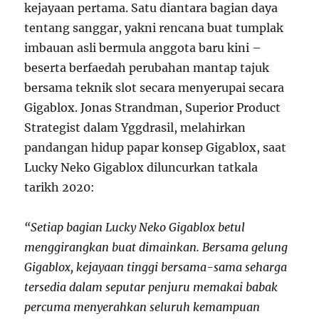
kejayaan pertama. Satu diantara bagian daya
tentang sanggar, yakni rencana buat tumplak
imbauan asli bermula anggota baru kini –
beserta berfaedah perubahan mantap tajuk
bersama teknik slot secara menyerupai secara
Gigablox. Jonas Strandman, Superior Product
Strategist dalam Yggdrasil, melahirkan
pandangan hidup papar konsep Gigablox, saat
Lucky Neko Gigablox diluncurkan tatkala
tarikh 2020:
“Setiap bagian Lucky Neko Gigablox betul
menggirangkan buat dimainkan. Bersama gelung
Gigablox, kejayaan tinggi bersama-sama seharga
tersedia dalam seputar penjuru memakai babak
percuma menyerahkan seluruh kemampuan