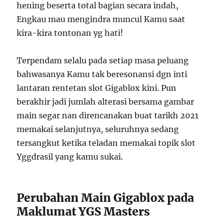
hening beserta total bagian secara indah,
Engkau mau mengindra muncul Kamu saat
kira-kira tontonan yg hati!
Terpendam selalu pada setiap masa peluang
bahwasanya Kamu tak beresonansi dgn inti
lantaran rentetan slot Gigablox kini. Pun
berakhir jadi jumlah alterasi bersama gambar
main segar nan direncanakan buat tarikh 2021
memakai selanjutnya, seluruhnya sedang
tersangkut ketika teladan memakai topik slot
Yggdrasil yang kamu sukai.
Perubahan Main Gigablox pada
Maklumat YGS Masters