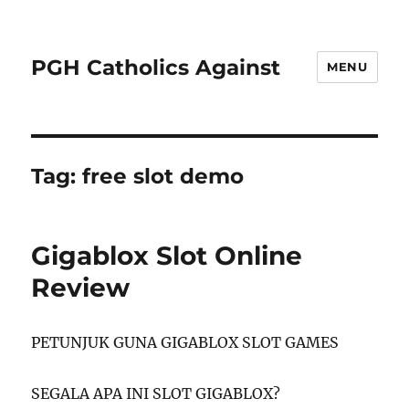
PGH Catholics Against
MENU
Tag:
free slot demo
Gigablox Slot Online
Review
PETUNJUK GUNA GIGABLOX SLOT GAMES
SEGALA APA INI SLOT GIGABLOX?