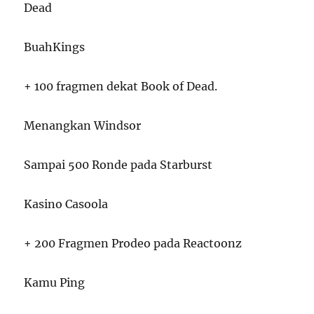
Dead
BuahKings
+ 100 fragmen dekat Book of Dead.
Menangkan Windsor
Sampai 500 Ronde pada Starburst
Kasino Casoola
+ 200 Fragmen Prodeo pada Reactoonz
Kamu Ping