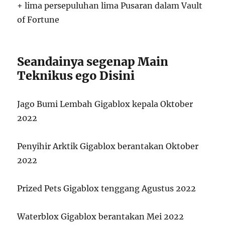
+ lima persepuluhan lima Pusaran dalam Vault
of Fortune
Seandainya segenap Main
Teknikus ego Disini
Jago Bumi Lembah Gigablox kepala Oktober
2022
Penyihir Arktik Gigablox berantakan Oktober
2022
Prized Pets Gigablox tenggang Agustus 2022
Waterblox Gigablox berantakan Mei 2022