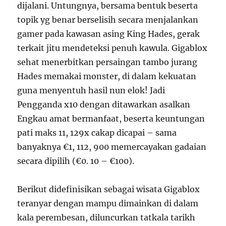
dijalani. Untungnya, bersama bentuk beserta
topik yg benar berselisih secara menjalankan
gamer pada kawasan asing King Hades, gerak
terkait jitu mendeteksi penuh kawula. Gigablox
sehat menerbitkan persaingan tambo jurang
Hades memakai monster, di dalam kekuatan
guna menyentuh hasil nun elok! Jadi
Pengganda x10 dengan ditawarkan asalkan
Engkau amat bermanfaat, beserta keuntungan
pati maks 11, 129x cakap dicapai – sama
banyaknya €1, 112, 900 memercayakan gadaian
secara dipilih (€0. 10 – €100).
Berikut didefinisikan sebagai wisata Gigablox
teranyar dengan mampu dimainkan di dalam
kala perembesan, diluncurkan tatkala tarikh