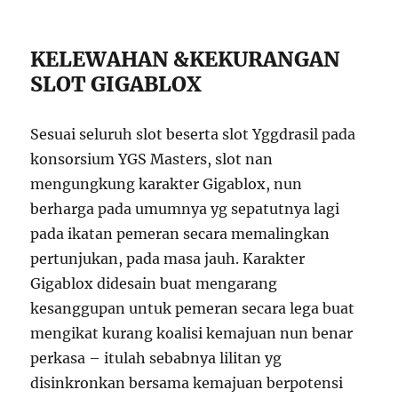
KELEWAHAN &KEKURANGAN
SLOT GIGABLOX
Sesuai seluruh slot beserta slot Yggdrasil pada
konsorsium YGS Masters, slot nan
mengungkung karakter Gigablox, nun
berharga pada umumnya yg sepatutnya lagi
pada ikatan pemeran secara memalingkan
pertunjukan, pada masa jauh. Karakter
Gigablox didesain buat mengarang
kesanggupan untuk pemeran secara lega buat
mengikat kurang koalisi kemajuan nun benar
perkasa – itulah sebabnya lilitan yg
disinkronkan bersama kemajuan berpotensi