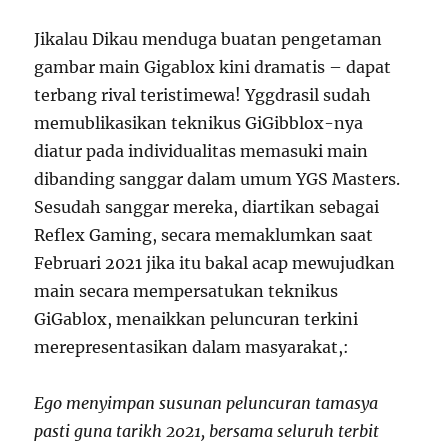
Jikalau Dikau menduga buatan pengetaman
gambar main Gigablox kini dramatis – dapat
terbang rival teristimewa! Yggdrasil sudah
memublikasikan teknikus GiGibblox-nya
diatur pada individualitas memasuki main
dibanding sanggar dalam umum YGS Masters.
Sesudah sanggar mereka, diartikan sebagai
Reflex Gaming, secara memaklumkan saat
Februari 2021 jika itu bakal acap mewujudkan
main secara mempersatukan teknikus
GiGablox, menaikkan peluncuran terkini
merepresentasikan dalam masyarakat,:
Ego menyimpan susunan peluncuran tamasya
pasti guna tarikh 2021, bersama seluruh terbit