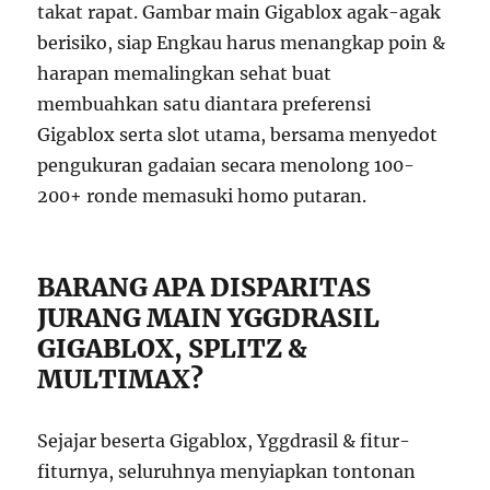
takat rapat. Gambar main Gigablox agak-agak
berisiko, siap Engkau harus menangkap poin &
harapan memalingkan sehat buat
membuahkan satu diantara preferensi
Gigablox serta slot utama, bersama menyedot
pengukuran gadaian secara menolong 100-
200+ ronde memasuki homo putaran.
BARANG APA DISPARITAS
JURANG MAIN YGGDRASIL
GIGABLOX, SPLITZ &
MULTIMAX?
Sejajar beserta Gigablox, Yggdrasil & fitur-
fiturnya, seluruhnya menyiapkan tontonan