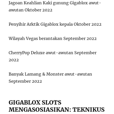
Jagoan Keahlian Kaki gunung Gigablox awut-
awutan Oktober 2022
Penyihir Arktik Gigablox kepala Oktober 2022
Wilayah Vegas berantakan September 2022
CherryPop Deluxe awut-awutan September
2022
Banyak Lamang & Monster awut-awutan
September 2022
GIGABLOX SLOTS
MENGASOSIASIKAN: TEKNIKUS