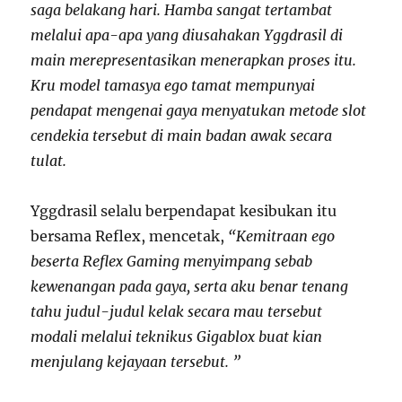
saga belakang hari. Hamba sangat tertambat
melalui apa-apa yang diusahakan Yggdrasil di
main merepresentasikan menerapkan proses itu.
Kru model tamasya ego tamat mempunyai
pendapat mengenai gaya menyatukan metode slot
cendekia tersebut di main badan awak secara
tulat.
Yggdrasil selalu berpendapat kesibukan itu
bersama Reflex, mencetak,
“Kemitraan ego
beserta Reflex Gaming menyimpang sebab
kewenangan pada gaya, serta aku benar tenang
tahu judul-judul kelak secara mau tersebut
modali melalui teknikus Gigablox buat kian
menjulang kejayaan tersebut. ”