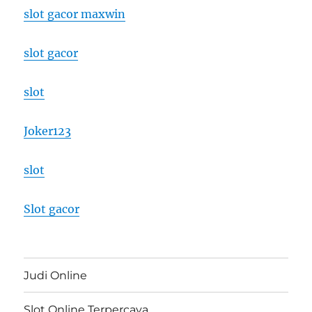
slot gacor maxwin
slot gacor
slot
Joker123
slot
Slot gacor
Judi Online
Slot Online Terpercaya