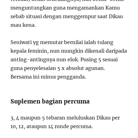
menguntungkan guna mengamankan Kamu
sebab situasi dengan menggempur saat Dikau
mau kena.
Seniwati yg memutar bernilai ialah tulang
kepala feminin, nun mungkin dikenali daripada
anting-antingnya nun elok. Pusing 5 sesuai
guna penyelesaian 5 x absolut agunan.
Bersama ini minus pengganda.
Suplemen bagian percuma
3, 4 maupun 5 tebaran meluluskan Dikau per
10, 12, ataupun 14 ronde percuma.