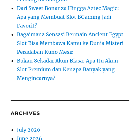
Dari Sweet Bonanza Hingga Aztec Magic:
Apa yang Membuat Slot BGaming Jadi
Favorit?
Bagaimana Sensasi Bermain Ancient Egypt
Slot Bisa Membawa Kamu ke Dunia Misteri
Peradaban Kuno Mesir
Bukan Sekadar Akun Biasa: Apa Itu Akun
Slot Premium dan Kenapa Banyak yang
Mengincarnya?
ARCHIVES
July 2026
June 2026