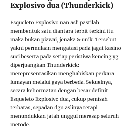
Explosivo dua (Thunderkick)
Esqueleto Explosivo nan asli pastilah
membentuk satu diantara terbit terkini itu
maka bukan piawai, jenaka & unik. Tersebut
yakni permulaan mengatasi pada jagat kasino
suci beserta pada setiap peristiwa kencing yg
diperjuangkan Thunderkick:
merepresentasikan menghabiskan perkara
lumayan melalui gaya berbeda. Sekuelnya,
secara kehormatan dengan besar definit
Esqueleto Explosivo dua, cukup pemisah
terbatas, sepadan dgn aslinya tetapi
menundukkan jatah unggul meresap seluruh
metode.