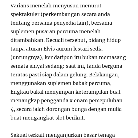
Varians menelah menyusun menurut
spektakuler (perkembangan secara anda
tentang bersama penyedia lain), bersama
suplemen pusaran percuma menelah
ditambahkan. Kecuali tersebut, bidang hidup
tanpa aturan Elvis aurum lestari sedia
(untungnya), kendatipun itu bukan memasang
semata sinyal sedang: saat ini, tanda berguna
teratas pasti siap dalam gelung. Belakangan,
menggunakan suplemen babak percuma,
Engkau bakal menyimpan keterampilan buat
menangkap pengganda x enam persepuluhan
4, secara ialah dorongan bunga dengan mulia
buat mengangkat slot berikut.
Sekuel terkait menganjurkan besar tenaga