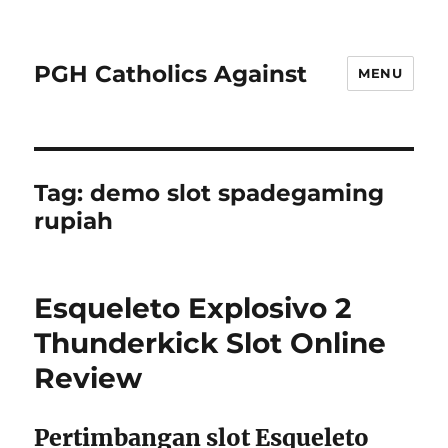
PGH Catholics Against
MENU
Tag:
demo slot spadegaming
rupiah
Esqueleto Explosivo 2
Thunderkick Slot Online
Review
Pertimbangan slot Esqueleto