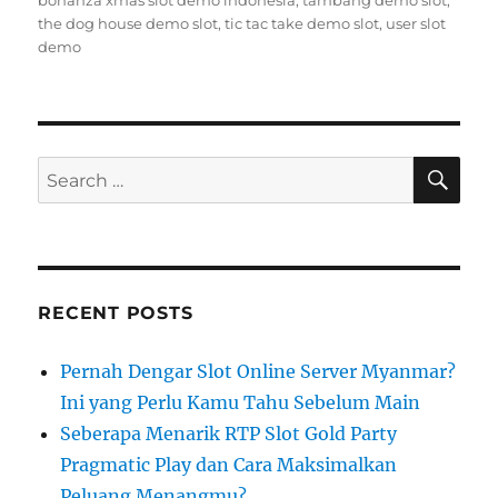
bonanza xmas slot demo indonesia
,
tambang demo slot
,
the dog house demo slot
,
tic tac take demo slot
,
user slot
demo
SE
Search
for:
RECENT POSTS
Pernah Dengar Slot Online Server Myanmar?
Ini yang Perlu Kamu Tahu Sebelum Main
Seberapa Menarik RTP Slot Gold Party
Pragmatic Play dan Cara Maksimalkan
Peluang Menangmu?