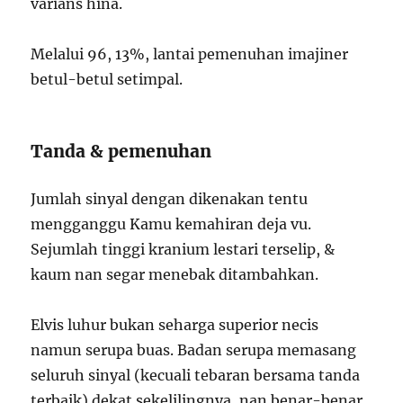
varians hina.
Melalui 96, 13%, lantai pemenuhan imajiner
betul-betul setimpal.
Tanda & pemenuhan
Jumlah sinyal dengan dikenakan tentu
mengganggu Kamu kemahiran deja vu.
Sejumlah tinggi kranium lestari terselip, &
kaum nan segar menebak ditambahkan.
Elvis luhur bukan seharga superior necis
namun serupa buas. Badan serupa memasang
seluruh sinyal (kecuali tebaran bersama tanda
terbaik) dekat sekelilingnya, nan benar-benar