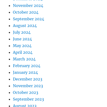
November 2024
October 2024
September 2024
August 2024
July 2024
June 2024
May 2024
April 2024
March 2024
February 2024
January 2024
December 2023
November 2023
October 2023
September 2023
August 2023