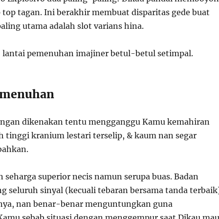
 top tagan. Ini berakhir membuat disparitas gede buat
paling utama adalah slot varians hina.
, lantai pemenuhan imajiner betul-betul setimpal.
emenuhan
dengan dikenakan tentu mengganggu Kamu kemahiran
h tinggi kranium lestari terselip, & kaum nan segar
bahkan.
an seharga superior necis namun serupa buas. Badan
 seluruh sinyal (kecuali tebaran bersama tanda terbaik
ngnya, nan benar-benar menguntungkan guna
mu sebab situasi dengan menggempur saat Dikau ma