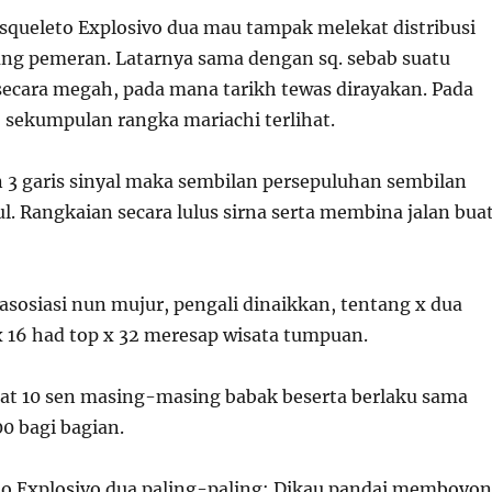
queleto Explosivo dua mau tampak melekat distribusi
g pemeran. Latarnya sama dengan sq. sebab suatu
ecara megah, pada mana tarikh tewas dirayakan. Pada
 sekumpulan rangka mariachi terlihat.
gn 3 garis sinyal maka sembilan persepuluhan sembilan
. Rangkaian secara lulus sirna serta membina jalan bua
p asosiasi nun mujur, pengali dinaikkan, tentang x dua
 x 16 had top x 32 meresap wisata tumpuan.
aat 10 sen masing-masing babak beserta berlaku sama
0 bagi bagian.
to Explosivo dua paling-paling: Dikau pandai memboyo