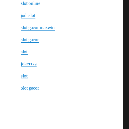
slot online
judi slot
slot gacor maxwin
slot gacor
slot
Joker123
slot
Slot gacor
2