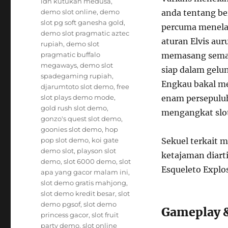
idn kutukan medusa
,
demo slot online
,
demo
anda tentang be
slot pg soft ganesha gold
,
percuma menelah
demo slot pragmatic aztec
aturan Elvis aur
rupiah
,
demo slot
pragmatic buffalo
memasang semata
megaways
,
demo slot
siap dalam gel
spadegaming rupiah
,
Engkau bakal m
djarumtoto slot demo
,
free
slot plays demo mode
,
enam persepuluh
gold rush slot demo
,
mengangkat slot
gonzo's quest slot demo
,
goonies slot demo
,
hop
pop slot demo
,
koi gate
Sekuel terkait 
demo slot
,
playson slot
ketajaman diart
demo
,
slot 6000 demo
,
slot
Esqueleto Explos
apa yang gacor malam ini
,
slot demo gratis mahjong
,
slot demo kredit besar
,
slot
demo pgsof
,
slot demo
Gameplay &
princess gacor
,
slot fruit
party demo
,
slot online