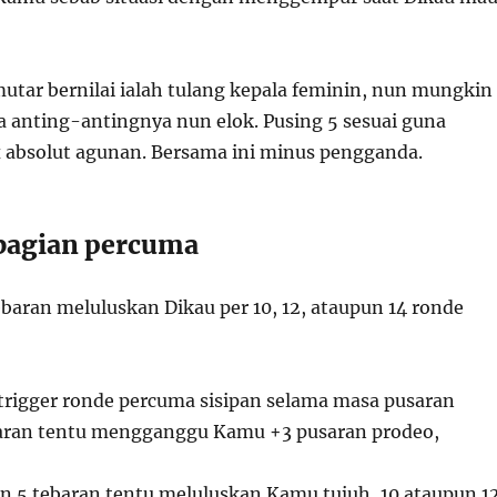
utar bernilai ialah tulang kepala feminin, nun mungkin
da anting-antingnya nun elok. Pusing 5 sesuai guna
x absolut agunan. Bersama ini minus pengganda.
bagian percuma
ebaran meluluskan Dikau per 10, 12, ataupun 14 ronde
rigger ronde percuma sisipan selama masa pusaran
baran tentu mengganggu Kamu +3 pusaran prodeo,
un 5 tebaran tentu meluluskan Kamu tujuh, 10 ataupun 1