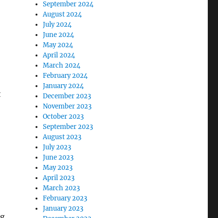
September 2024
August 2024
July 2024
June 2024
May 2024
April 2024
March 2024
February 2024
January 2024
t
December 2023
November 2023
October 2023
September 2023
August 2023
July 2023
June 2023
May 2023
April 2023
March 2023
February 2023
January 2023
ng