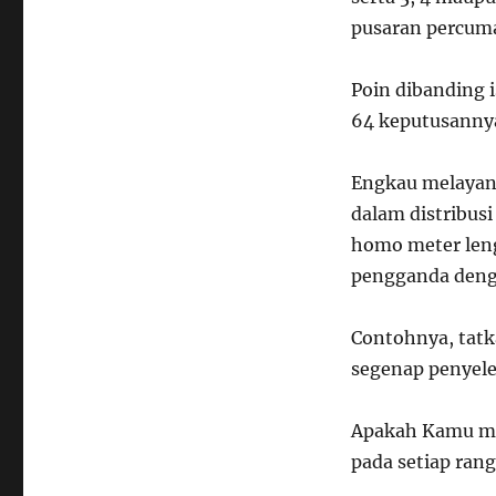
pusaran percum
Poin dibanding 
64 keputusanny
Engkau melayani
dalam distribus
homo meter leng
pengganda denga
Contohnya, tatk
segenap penyeles
Apakah Kamu mer
pada setiap ran