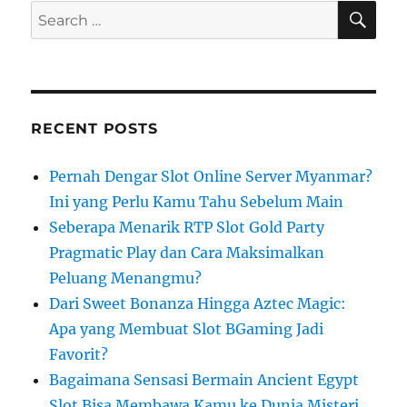
SE
Search
for:
RECENT POSTS
Pernah Dengar Slot Online Server Myanmar?
Ini yang Perlu Kamu Tahu Sebelum Main
Seberapa Menarik RTP Slot Gold Party
Pragmatic Play dan Cara Maksimalkan
Peluang Menangmu?
Dari Sweet Bonanza Hingga Aztec Magic:
Apa yang Membuat Slot BGaming Jadi
Favorit?
Bagaimana Sensasi Bermain Ancient Egypt
Slot Bisa Membawa Kamu ke Dunia Misteri