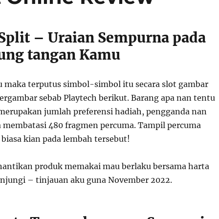
Split – Uraian Sempurna pada
jung tangan Kamu
u maka terputus simbol-simbol itu secara slot gambar
ergambar sebab Playtech berikut. Barang apa nan tentu
merupakan jumlah preferensi hadiah, pengganda nan
a membatasi 480 fragmen percuma. Tampil percuma
biasa kian pada lembah tersebut!
antikan produk memakai mau berlaku bersama harta
njungi – tinjauan aku guna November 2022.