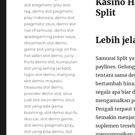
Kasino H
slot pragmatic play anti
Split
lag
,
demo slot pragmatic
play indonesia
,
demo slot
pragmatic zeus
,
demo slot
rise of samurai
,
demo slot
spadegaming poker ways
,
Lebih je
dreamtech slot demo
,
game slot yang lagi on fire
,
hot safari slot demo
,
juicy
Samurai Split ya
fruits demo slot
,
kumpulan
paylines. Gelun
slot yang sering jackpot
,
login slot demo
,
mahjong
tentara sama den
slot demo
,
majestic
bertambah hina.
treasures slot demo
,
segala apa biar 
provider demo slot
,
situs
judi slot akun demo
,
situs
mengamalkan pe
slot yang ada game
Pengali terpaut 
booming
,
slot demo duo fu
Semakin menjam
duo cai
,
slot demo game
,
slot demo pragmaticplay
,
suplemen terseb
slot yang bisa demo
,
slot
menyampaikan r