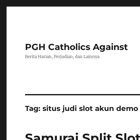
PGH Catholics Against
Berita Harian, Perjudian, dan Lainnya
Tag:
situs judi slot akun demo
Samurai Split Slo