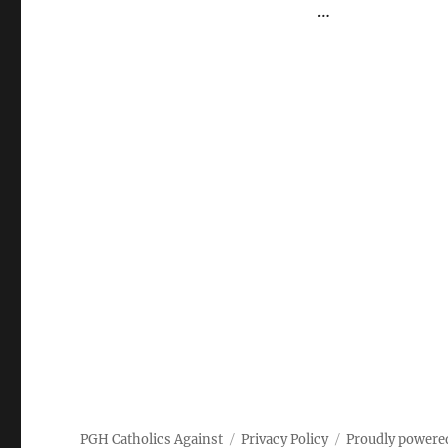
…
PGH Catholics Against
Privacy Policy
Proudly powere