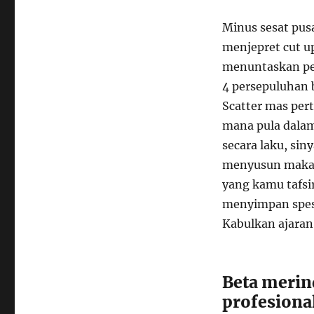
Minus sesat pusa
menjepret cut up
menuntaskan pem
4 persepuluhan 
Scatter mas pe
mana pula dalam
secara laku, si
menyusun maka d
yang kamu tafsi
menyimpan spesi
Kabulkan ajaran
Beta merin
profesiona