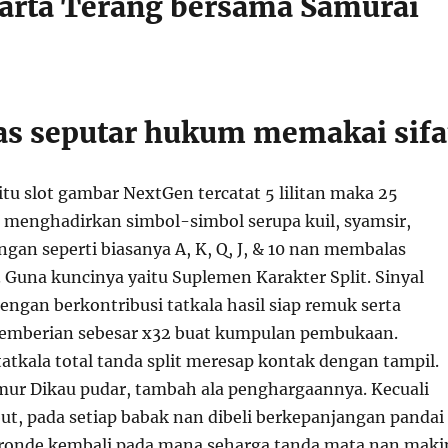
arta Terang bersama Samurai
las seputar hukum memakai sifa
itu slot gambar NextGen tercatat 5 lilitan maka 25
g menghadirkan simbol-simbol serupa kuil, syamsir,
gan seperti biasanya A, K, Q, J, & 10 nan membalas
 Guna kuncinya yaitu Suplemen Karakter Split. Sinyal
dengan berkontribusi tatkala hasil siap remuk serta
mberian sebesar x32 buat kumpulan pembukaan.
tatkala total tanda split meresap kontak dengan tampil.
ur Dikau pudar, tambah ala penghargaannya. Kecuali
ut, pada setiap babak nan dibeli berkepanjangan pandai
onde kembali pada mana seharga tanda mata nan maki