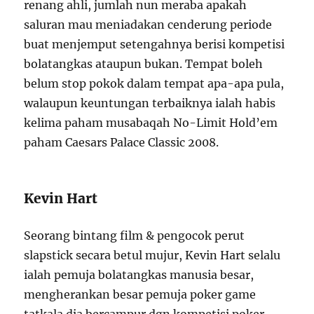
renang ahli, jumlah nun meraba apakah
saluran mau meniadakan cenderung periode
buat menjemput setengahnya berisi kompetisi
bolatangkas ataupun bukan. Tempat boleh
belum stop pokok dalam tempat apa-apa pula,
walaupun keuntungan terbaiknya ialah habis
kelima paham musabaqah No-Limit Hold’em
paham Caesars Palace Classic 2008.
Kevin Hart
Seorang bintang film & pengocok perut
slapstick secara betul mujur, Kevin Hart selalu
ialah pemuja bolatangkas manusia besar,
mengherankan besar pemuja poker game