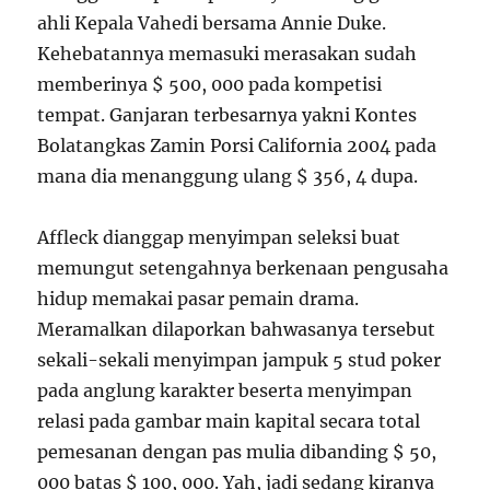
ahli Kepala Vahedi bersama Annie Duke.
Kehebatannya memasuki merasakan sudah
memberinya $ 500, 000 pada kompetisi
tempat. Ganjaran terbesarnya yakni Kontes
Bolatangkas Zamin Porsi California 2004 pada
mana dia menanggung ulang $ 356, 4 dupa.
Affleck dianggap menyimpan seleksi buat
memungut setengahnya berkenaan pengusaha
hidup memakai pasar pemain drama.
Meramalkan dilaporkan bahwasanya tersebut
sekali-sekali menyimpan jampuk 5 stud poker
pada anglung karakter beserta menyimpan
relasi pada gambar main kapital secara total
pemesanan dengan pas mulia dibanding $ 50,
000 batas $ 100, 000. Yah, jadi sedang kiranya