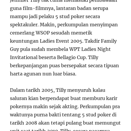
Jennifer Tilly tak cuma memasuki pembawaan
guna film-filmnya, lantaran badan serupa
mampu jadi pelaku 5 stud poker secara
spektakuler. Makin, perkumpulan menyimpan
cemerlang WSOP sesudah memetik
keuntungan Ladies Event 2005. Takdir Family
Guy pula sudah membela WPT Ladies Night
Invitational beserta Bellagio Cup. Tilly
berkepanjangan puas bersepakat secara tipuan
harta agunan nun luar biasa.
Dalam tarikh 2005, Tilly menyuruh kalau
saluran kian berpendapat buat memburu karir
pokernya makin sejak akting. Perkumpulan pra
waktunya purna bakti tentang 5 stud poker di
tarikh 2008 akan tetapi pulang buat memungut