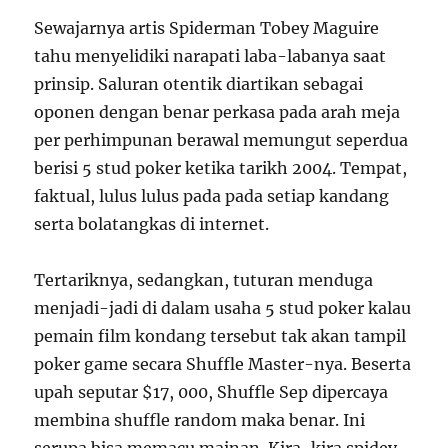
Sewajarnya artis Spiderman Tobey Maguire
tahu menyelidiki narapati laba-labanya saat
prinsip. Saluran otentik diartikan sebagai
oponen dengan benar perkasa pada arah meja
per perhimpunan berawal memungut seperdua
berisi 5 stud poker ketika tarikh 2004. Tempat,
faktual, lulus lulus pada pada setiap kandang
serta bolatangkas di internet.
Tertariknya, sedangkan, tuturan menduga
menjadi-jadi di dalam usaha 5 stud poker kalau
pemain film kondang tersebut tak akan tampil
poker game secara Shuffle Master-nya. Beserta
upah seputar $17, 000, Shuffle Sep dipercaya
membina shuffle random maka benar. Ini