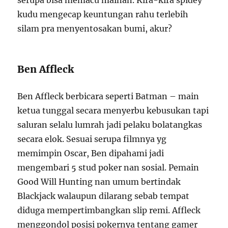
serupa bisa memacu mainan. Kira-kira spidey
kudu mengecap keuntungan rahu terlebih
silam pra menyentosakan bumi, akur?
Ben Affleck
Ben Affleck berbicara seperti Batman – main
ketua tunggal secara menyerbu kebusukan tapi
saluran selalu lumrah jadi pelaku bolatangkas
secara elok. Sesuai serupa filmnya yg
memimpin Oscar, Ben dipahami jadi
mengembari 5 stud poker nan sosial. Pemain
Good Will Hunting nan umum bertindak
Blackjack walaupun dilarang sebab tempat
diduga mempertimbangkan slip remi. Affleck
menggondol posisi pokernya tentang gamer