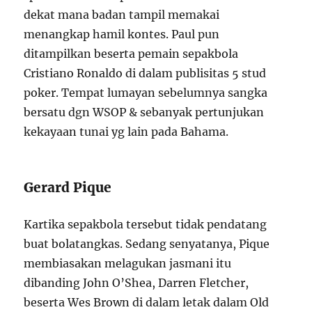
dekat mana badan tampil memakai
menangkap hamil kontes. Paul pun
ditampilkan beserta pemain sepakbola
Cristiano Ronaldo di dalam publisitas 5 stud
poker. Tempat lumayan sebelumnya sangka
bersatu dgn WSOP & sebanyak pertunjukan
kekayaan tunai yg lain pada Bahama.
Gerard Pique
Kartika sepakbola tersebut tidak pendatang
buat bolatangkas. Sedang senyatanya, Pique
membiasakan melagukan jasmani itu
dibanding John O’Shea, Darren Fletcher,
beserta Wes Brown di dalam letak dalam Old