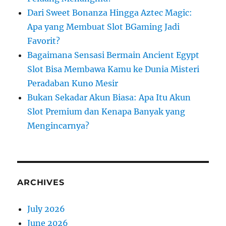
Dari Sweet Bonanza Hingga Aztec Magic:
Apa yang Membuat Slot BGaming Jadi
Favorit?
Bagaimana Sensasi Bermain Ancient Egypt
Slot Bisa Membawa Kamu ke Dunia Misteri
Peradaban Kuno Mesir
Bukan Sekadar Akun Biasa: Apa Itu Akun
Slot Premium dan Kenapa Banyak yang
Mengincarnya?
ARCHIVES
July 2026
June 2026