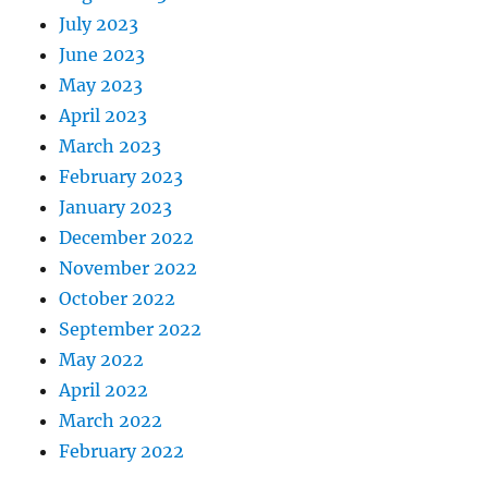
July 2023
June 2023
May 2023
April 2023
March 2023
February 2023
January 2023
December 2022
November 2022
October 2022
September 2022
May 2022
April 2022
March 2022
February 2022