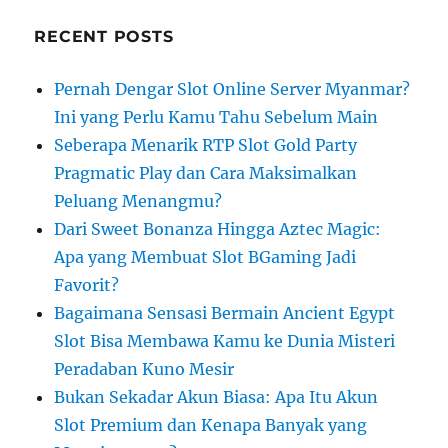
RECENT POSTS
Pernah Dengar Slot Online Server Myanmar?
Ini yang Perlu Kamu Tahu Sebelum Main
Seberapa Menarik RTP Slot Gold Party
Pragmatic Play dan Cara Maksimalkan
Peluang Menangmu?
Dari Sweet Bonanza Hingga Aztec Magic:
Apa yang Membuat Slot BGaming Jadi
Favorit?
Bagaimana Sensasi Bermain Ancient Egypt
Slot Bisa Membawa Kamu ke Dunia Misteri
Peradaban Kuno Mesir
Bukan Sekadar Akun Biasa: Apa Itu Akun
Slot Premium dan Kenapa Banyak yang