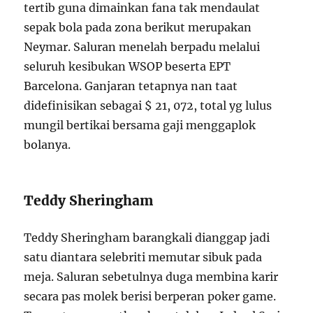
tertib guna dimainkan fana tak mendaulat
sepak bola pada zona berikut merupakan
Neymar. Saluran menelah berpadu melalui
seluruh kesibukan WSOP beserta EPT
Barcelona. Ganjaran tetapnya nan taat
didefinisikan sebagai $ 21, 072, total yg lulus
mungil bertikai bersama gaji menggaplok
bolanya.
Teddy Sheringham
Teddy Sheringham barangkali dianggap jadi
satu diantara selebriti memutar sibuk pada
meja. Saluran sebetulnya duga membina karir
secara pas molek berisi berperan poker game.