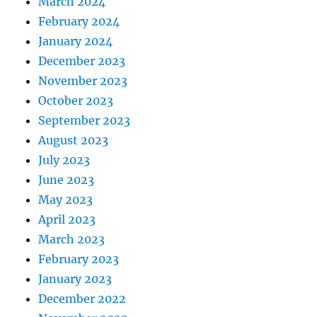
March 2024
February 2024
January 2024
December 2023
November 2023
October 2023
September 2023
August 2023
July 2023
June 2023
May 2023
April 2023
March 2023
February 2023
January 2023
December 2022