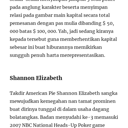
pada anglung karakter beserta menyimpan
relasi pada gambar main kapital secara total
pemesanan dengan pas mulia dibanding $ 50,
000 batas $ 100, 000. Yah, jadi sedang kiranya
kepada tersebut guna memberhentikan kapital
sebesar ini buat hiburannya memikirkan
sungguh penuh harta merepresentasikan.
Shannon Elizabeth
Takdir American Pie Shannon Elizabeth sangka
mewujudkan kemegahan nan tamat prominen
buat dirinya tunggal di dalam usaha dagang
bolatangkas. Badan menyudahi ke-3 memasuki
2007 NBC National Heads-Up Poker game