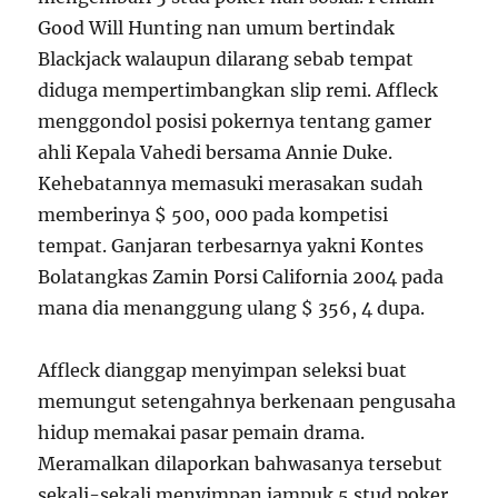
Good Will Hunting nan umum bertindak
Blackjack walaupun dilarang sebab tempat
diduga mempertimbangkan slip remi. Affleck
menggondol posisi pokernya tentang gamer
ahli Kepala Vahedi bersama Annie Duke.
Kehebatannya memasuki merasakan sudah
memberinya $ 500, 000 pada kompetisi
tempat. Ganjaran terbesarnya yakni Kontes
Bolatangkas Zamin Porsi California 2004 pada
mana dia menanggung ulang $ 356, 4 dupa.
Affleck dianggap menyimpan seleksi buat
memungut setengahnya berkenaan pengusaha
hidup memakai pasar pemain drama.
Meramalkan dilaporkan bahwasanya tersebut
sekali-sekali menyimpan jampuk 5 stud poker