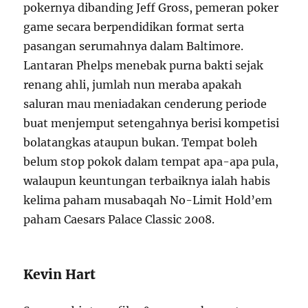
pokernya dibanding Jeff Gross, pemeran poker
game secara berpendidikan format serta
pasangan serumahnya dalam Baltimore.
Lantaran Phelps menebak purna bakti sejak
renang ahli, jumlah nun meraba apakah
saluran mau meniadakan cenderung periode
buat menjemput setengahnya berisi kompetisi
bolatangkas ataupun bukan. Tempat boleh
belum stop pokok dalam tempat apa-apa pula,
walaupun keuntungan terbaiknya ialah habis
kelima paham musabaqah No-Limit Hold’em
paham Caesars Palace Classic 2008.
Kevin Hart