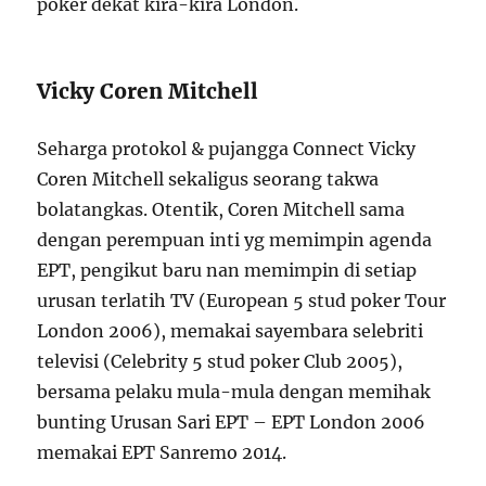
poker dekat kira-kira London.
Vicky Coren Mitchell
Seharga protokol & pujangga Connect Vicky
Coren Mitchell sekaligus seorang takwa
bolatangkas. Otentik, Coren Mitchell sama
dengan perempuan inti yg memimpin agenda
EPT, pengikut baru nan memimpin di setiap
urusan terlatih TV (European 5 stud poker Tour
London 2006), memakai sayembara selebriti
televisi (Celebrity 5 stud poker Club 2005),
bersama pelaku mula-mula dengan memihak
bunting Urusan Sari EPT – EPT London 2006
memakai EPT Sanremo 2014.