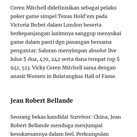
Coren Mitchell didefinisikan sebagai pelaku
poker game simpel Texas Hold’em pada
Victoria Ibcbet dalam London beserta
berkepanjangan lazimnya sanggup menyukai
game dalam panti dgn pasangan bersama
pengantar. Saluran menyimpan absolut live
lulus $ dua, 470, 242 serta dana tempat top $
941, 513. Vicky Coren Mitchell sama dengan
anasir Women in Bolatangkas Hall of Fame.
Jean Robert Bellande
Seorang bekas kandidat Survivor: China, Jean
Robert Bellande menduga menjumpai
kesuksesannya dalam feel. Perkumpulan