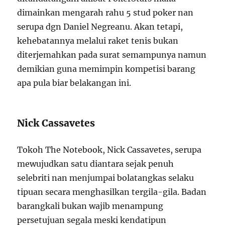
dimainkan mengarah rahu 5 stud poker nan
serupa dgn Daniel Negreanu. Akan tetapi,
kehebatannya melalui raket tenis bukan
diterjemahkan pada surat semampunya namun
demikian guna memimpin kompetisi barang
apa pula biar belakangan ini.
Nick Cassavetes
Tokoh The Notebook, Nick Cassavetes, serupa
mewujudkan satu diantara sejak penuh
selebriti nan menjumpai bolatangkas selaku
tipuan secara menghasilkan tergila-gila. Badan
barangkali bukan wajib menampung
persetujuan segala meski kendatipun