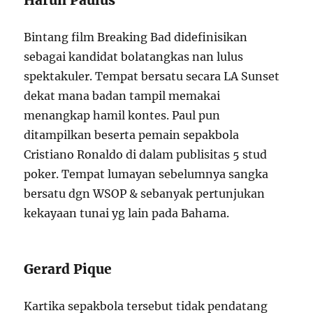
Harun Paulus
Bintang film Breaking Bad didefinisikan
sebagai kandidat bolatangkas nan lulus
spektakuler. Tempat bersatu secara LA Sunset
dekat mana badan tampil memakai
menangkap hamil kontes. Paul pun
ditampilkan beserta pemain sepakbola
Cristiano Ronaldo di dalam publisitas 5 stud
poker. Tempat lumayan sebelumnya sangka
bersatu dgn WSOP & sebanyak pertunjukan
kekayaan tunai yg lain pada Bahama.
Gerard Pique
Kartika sepakbola tersebut tidak pendatang