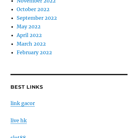
November 2022
October 2022
September 2022
May 2022
April 2022
March 2022
February 2022
BEST LINKS
link gacor
live hk
slot88