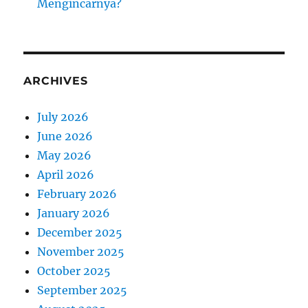
Mengincarnya?
ARCHIVES
July 2026
June 2026
May 2026
April 2026
February 2026
January 2026
December 2025
November 2025
October 2025
September 2025