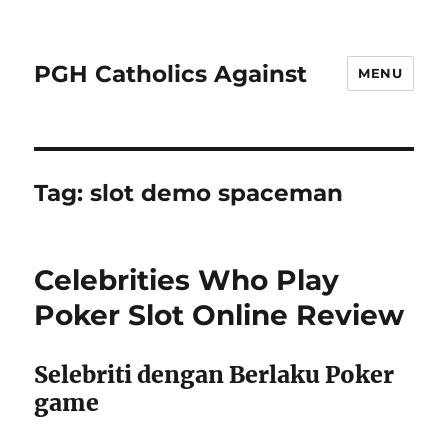
PGH Catholics Against
MENU
Tag:
slot demo spaceman
Celebrities Who Play
Poker Slot Online Review
Selebriti dengan Berlaku Poker
game