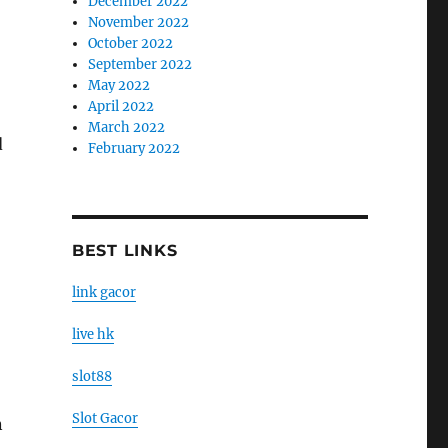
December 2022
November 2022
October 2022
September 2022
May 2022
April 2022
March 2022
d
February 2022
BEST LINKS
link gacor
live hk
slot88
Slot Gacor
n