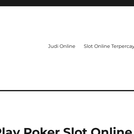
Judi Online
Slot Online Terperca
lay Poker Slot Online