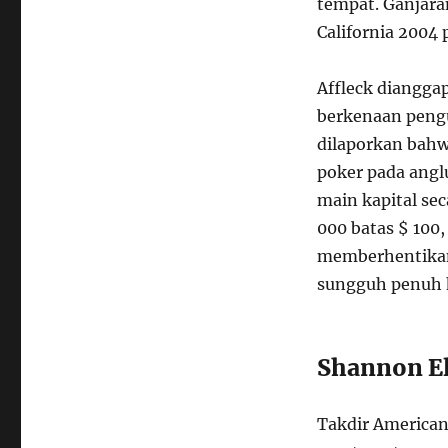
tempat. Ganjara
California 2004
Affleck diangg
berkenaan peng
dilaporkan bahw
poker pada angl
main kapital se
000 batas $ 100,
memberhentikan 
sungguh penuh 
Shannon El
Takdir America