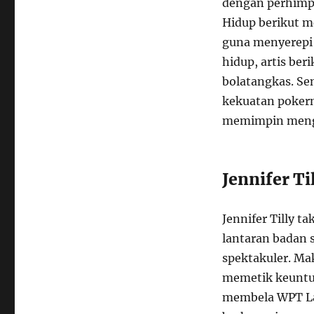
dengan perhimp
Hidup berikut 
guna menyerepi 
hidup, artis be
bolatangkas. S
kekuatan pokern
memimpin meng
Jennifer Ti
Jennifer Tilly 
lantaran badan 
spektakuler. M
memetik keuntun
membela WPT Ladi