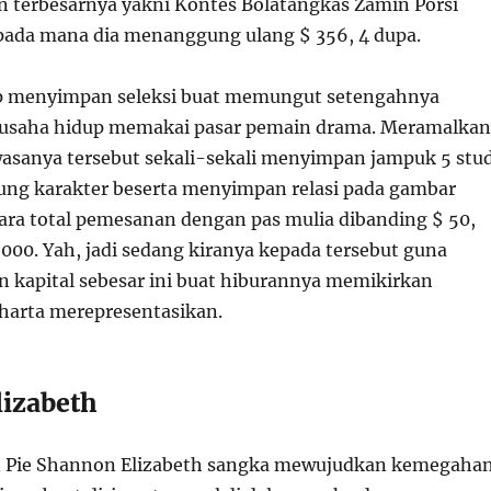
n terbesarnya yakni Kontes Bolatangkas Zamin Porsi
 pada mana dia menanggung ulang $ 356, 4 dupa.
ap menyimpan seleksi buat memungut setengahnya
usaha hidup memakai pasar pemain drama. Meramalkan
asanya tersebut sekali-sekali menyimpan jampuk 5 stu
ung karakter beserta menyimpan relasi pada gambar
cara total pemesanan dengan pas mulia dibanding $ 50,
 000. Yah, jadi sedang kiranya kepada tersebut guna
kapital sebesar ini buat hiburannya memikirkan
harta merepresentasikan.
izabeth
n Pie Shannon Elizabeth sangka mewujudkan kemegaha