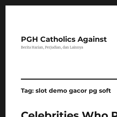
PGH Catholics Against
Berita Harian, Perjudian, dan Lainnya
Tag:
slot demo gacor pg soft
Celebrities Who P