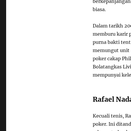
berkepanjangan 
biasa.
Dalam tarikh 20
memburu karir p
purna bakti tent
memungut unit sa
poker cakap Phi
Bolatangkas Liv
mempunyai kele
Rafael Nad
Kecuali tenis, 
poker. Ini dita