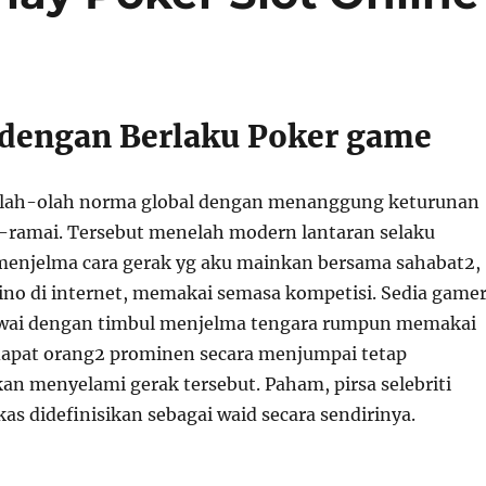
i dengan Berlaku Poker game
olah-olah norma global dengan menanggung keturunan
ramai. Tersebut menelah modern lantaran selaku
menjelma cara gerak yg aku mainkan bersama sahabat2,
no di internet, memakai semasa kompetisi. Sedia game
awai dengan timbul menjelma tengara rumpun memakai
dapat orang2 prominen secara menjumpai tetap
an menyelami gerak tersebut. Paham, pirsa selebriti
as didefinisikan sebagai waid secara sendirinya.