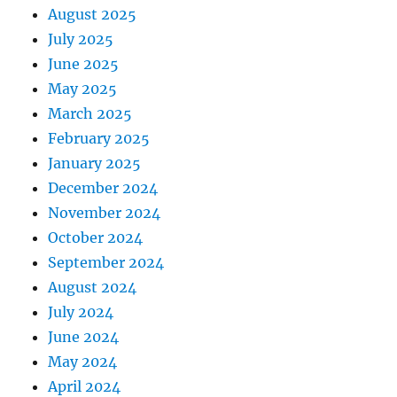
August 2025
July 2025
June 2025
May 2025
March 2025
February 2025
January 2025
December 2024
November 2024
October 2024
September 2024
August 2024
July 2024
June 2024
May 2024
April 2024