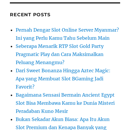
RECENT POSTS
Pernah Dengar Slot Online Server Myanmar?
Ini yang Perlu Kamu Tahu Sebelum Main
Seberapa Menarik RTP Slot Gold Party
Pragmatic Play dan Cara Maksimalkan
Peluang Menangmu?
Dari Sweet Bonanza Hingga Aztec Magic:
Apa yang Membuat Slot BGaming Jadi
Favorit?
Bagaimana Sensasi Bermain Ancient Egypt
Slot Bisa Membawa Kamu ke Dunia Misteri
Peradaban Kuno Mesir
Bukan Sekadar Akun Biasa: Apa Itu Akun
Slot Premium dan Kenapa Banyak yang