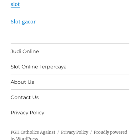
slot
Slot gacor
Judi Online
Slot Online Terpercaya
About Us
Contact Us
Privacy Policy
PGH Catholics Against
Privacy Policy
Proudly powered
by WordPress