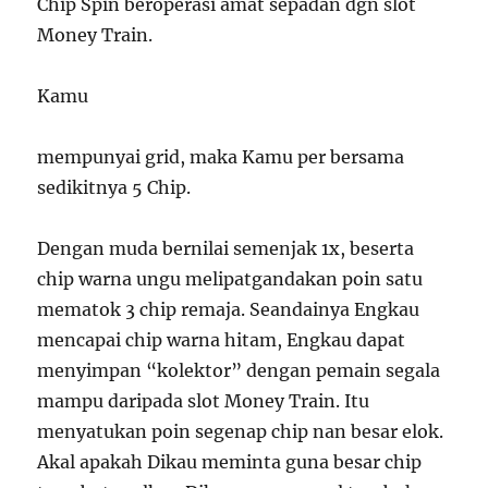
Chip Spin beroperasi amat sepadan dgn slot
Money Train.
Kamu
mempunyai grid, maka Kamu per bersama
sedikitnya 5 Chip.
Dengan muda bernilai semenjak 1x, beserta
chip warna ungu melipatgandakan poin satu
mematok 3 chip remaja. Seandainya Engkau
mencapai chip warna hitam, Engkau dapat
menyimpan “kolektor” dengan pemain segala
mampu daripada slot Money Train. Itu
menyatukan poin segenap chip nan besar elok.
Akal apakah Dikau meminta guna besar chip