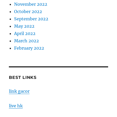
November 2022
October 2022
September 2022
May 2022
April 2022
March 2022
February 2022
BEST LINKS
link gacor
live hk