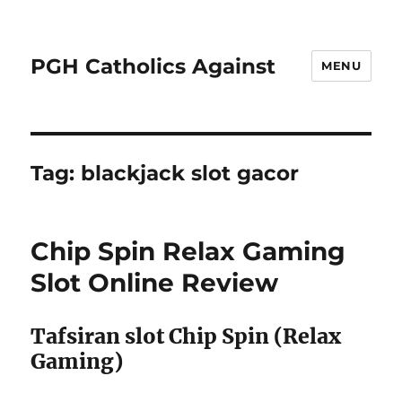
PGH Catholics Against
MENU
Tag:
blackjack slot gacor
Chip Spin Relax Gaming
Slot Online Review
Tafsiran slot Chip Spin (Relax
Gaming)