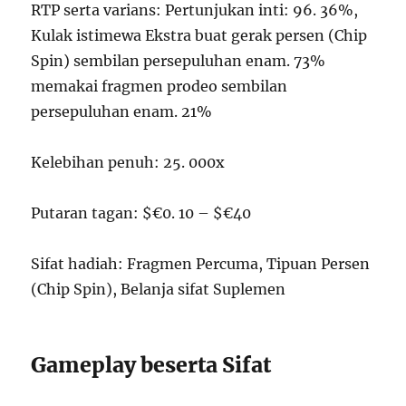
RTP serta varians: Pertunjukan inti: 96. 36%,
Kulak istimewa Ekstra buat gerak persen (Chip
Spin) sembilan persepuluhan enam. 73%
memakai fragmen prodeo sembilan
persepuluhan enam. 21%
Kelebihan penuh: 25. 000x
Putaran tagan: $€0. 10 – $€40
Sifat hadiah: Fragmen Percuma, Tipuan Persen
(Chip Spin), Belanja sifat Suplemen
Gameplay beserta Sifat