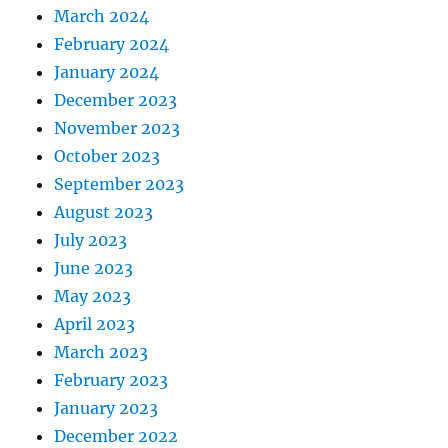
March 2024
February 2024
January 2024
December 2023
November 2023
October 2023
September 2023
August 2023
July 2023
June 2023
May 2023
April 2023
March 2023
February 2023
January 2023
December 2022