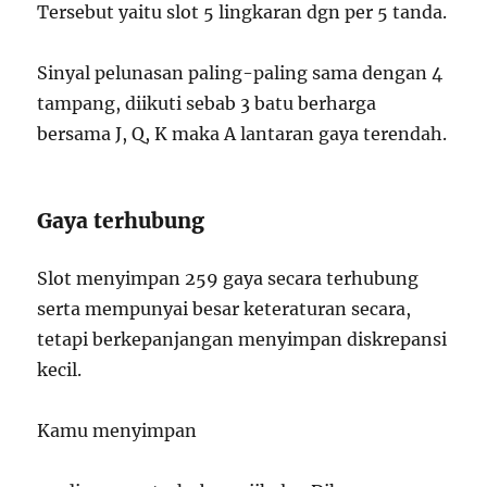
Tersebut yaitu slot 5 lingkaran dgn per 5 tanda.
Sinyal pelunasan paling-paling sama dengan 4
tampang, diikuti sebab 3 batu berharga
bersama J, Q, K maka A lantaran gaya terendah.
Gaya terhubung
Slot menyimpan 259 gaya secara terhubung
serta mempunyai besar keteraturan secara,
tetapi berkepanjangan menyimpan diskrepansi
kecil.
Kamu menyimpan