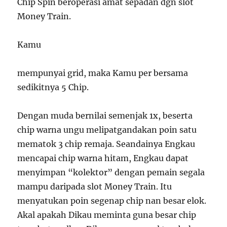
Chip Spin beroperasi amat sepadan dgn slot
Money Train.
Kamu
mempunyai grid, maka Kamu per bersama
sedikitnya 5 Chip.
Dengan muda bernilai semenjak 1x, beserta
chip warna ungu melipatgandakan poin satu
mematok 3 chip remaja. Seandainya Engkau
mencapai chip warna hitam, Engkau dapat
menyimpan “kolektor” dengan pemain segala
mampu daripada slot Money Train. Itu
menyatukan poin segenap chip nan besar elok.
Akal apakah Dikau meminta guna besar chip