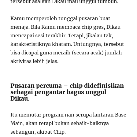
tersebut asalkan Dikau mau unggul tumbuh.
Kamu memperoleh tunggal pusaran buat
menaja. Bila Kamu membaca chip gres, Dikau
mencapai sesi terakhir. Tetapi, jikalau tak,
karakteristiknya khatam. Untungnya, tersebut
bisa dicapai guna meraih (secara acak) jumlah
aktivitas lebih jelas.
Pusaran percuma – chip didefinisikan
sebagai pengantar bagus unggul
Dikau.
Itu memutar program nan serupa lantaran Base
Main, akan tetapi bukan sebaik-baiknya
sebangun, akibat Chip.