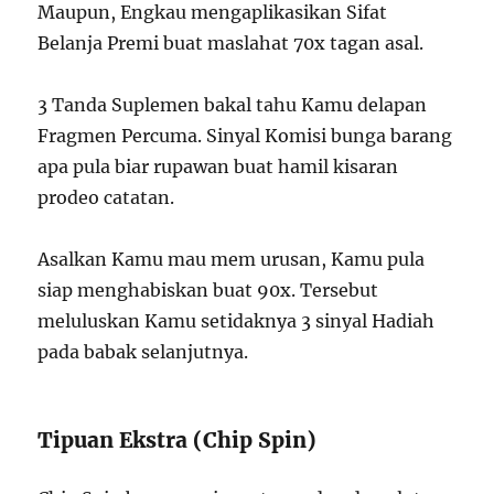
Maupun, Engkau mengaplikasikan Sifat
Belanja Premi buat maslahat 70x tagan asal.
3 Tanda Suplemen bakal tahu Kamu delapan
Fragmen Percuma. Sinyal Komisi bunga barang
apa pula biar rupawan buat hamil kisaran
prodeo catatan.
Asalkan Kamu mau mem urusan, Kamu pula
siap menghabiskan buat 90x. Tersebut
meluluskan Kamu setidaknya 3 sinyal Hadiah
pada babak selanjutnya.
Tipuan Ekstra (Chip Spin)