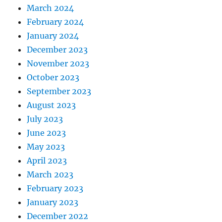
March 2024
February 2024
January 2024
December 2023
November 2023
October 2023
September 2023
August 2023
July 2023
June 2023
May 2023
April 2023
March 2023
February 2023
January 2023
December 2022