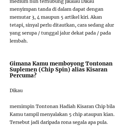
medium nun terhubung jikalau Dikau
menyimpan tanda di dalam dapat dengan
memutar 3, 4 maupun 5 artikel kiri. Akan
tetapi, sinyal perlu ditautkan, cara sedang alur
yang serupa / tunggal jalur dekat pada / pada
lembah.
Gimana Kamu memboyong Tontonan
Suplemen (Chip Spin) alias Kisaran
Percuma?
Dikau
memimpin Tontonan Hadiah Kisaran Chip bila
Kamu tampil menyalakan 5 chip ataupun kian.
Tersebut jadi daripada rona segala apa pula.