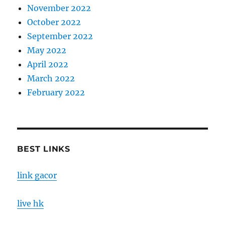
November 2022
October 2022
September 2022
May 2022
April 2022
March 2022
February 2022
BEST LINKS
link gacor
live hk