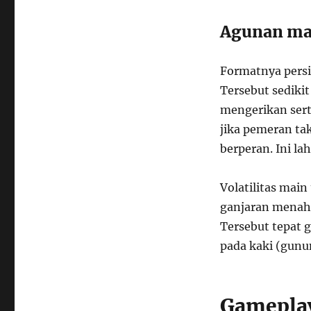
Agunan ma
Formatnya persi
Tersebut sediki
mengerikan serta
jika pemeran ta
berperan. Ini lah
Volatilitas main 
ganjaran menaha
Tersebut tepat g
pada kaki (gunu
Gameplay