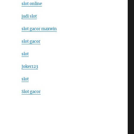
slot online
judi slot
slot gacor maxwin
slot gacor
slot
Joker123
slot
Slot gacor