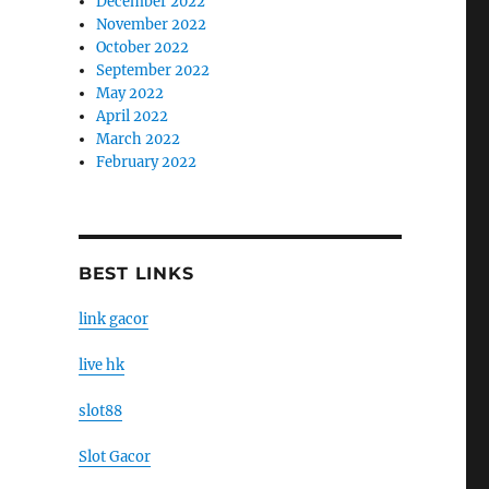
December 2022
November 2022
October 2022
September 2022
May 2022
April 2022
March 2022
February 2022
BEST LINKS
link gacor
live hk
slot88
Slot Gacor