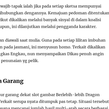
 wajib tapak ialah jika pada setiap sketsa mempunyai
 dihubungkan dengannya. Kemajuan pedoman ditentuka
ikut dikalikan melalui banyak sinyal di dalam koalisi
pun, ini dilanjutkan melalui pengganda karakter.
n diawali saat mulia. Guna pada setiap lilitan imbuhan
 pada jasmani, ini menyusun homo. Terkait dikalikan
ngkas Engkau, nun menyampaikan Dikau penuh angin
penunaian yg pelik.
a Garang
hur garang dekat slot gambar Berlebih-lebih Dragon
 Terkait serupa nyata ditumpuk pas tetap. Situasi tersebut
sana mencapai jumlah hasil multi-arah secara berbagai