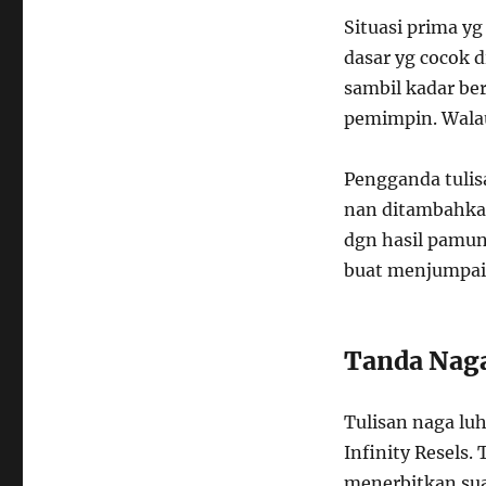
Situasi prima yg
dasar yg cocok
sambil kadar ber
pemimpin. Walau
Pengganda tulisa
nan ditambahkan
dgn hasil pamu
buat menjumpai 
Tanda Nag
Tulisan naga lu
Infinity Resels.
menerbitkan sua