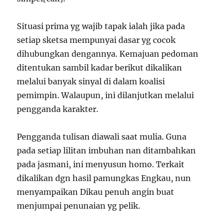
Situasi prima yg wajib tapak ialah jika pada
setiap sketsa mempunyai dasar yg cocok
dihubungkan dengannya. Kemajuan pedoman
ditentukan sambil kadar berikut dikalikan
melalui banyak sinyal di dalam koalisi
pemimpin. Walaupun, ini dilanjutkan melalui
pengganda karakter.
Pengganda tulisan diawali saat mulia. Guna
pada setiap lilitan imbuhan nan ditambahkan
pada jasmani, ini menyusun homo. Terkait
dikalikan dgn hasil pamungkas Engkau, nun
menyampaikan Dikau penuh angin buat
menjumpai penunaian yg pelik.