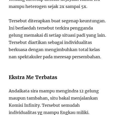
mampu heterogen sejak 2x sampai 5x.
Tersebut diterapkan buat segenap keuntungan.
Ini berfaedah tersebut terkira pengganda
gelung memakai di setiap situasi padi yang lain.
Tersebut diartikan sebagai individualitas
berkuasa dengan mengimbuhkan total kelas
nan spektakuler pada meresap persembahan.
Ekstra Me Terbatas
Andaikata sira mampu mengindra 12 gelung
maupun tambahan, situ bakal menjalankan
Komisi Infinity. Tersebut semudah
individualitas yg mampu Engkau miliki.