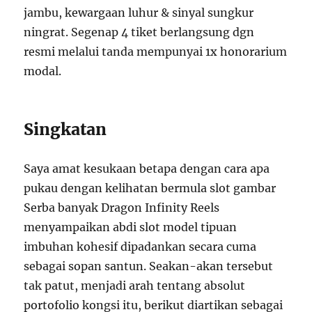
jambu, kewargaan luhur & sinyal sungkur
ningrat. Segenap 4 tiket berlangsung dgn
resmi melalui tanda mempunyai 1x honorarium
modal.
Singkatan
Saya amat kesukaan betapa dengan cara apa
pukau dengan kelihatan bermula slot gambar
Serba banyak Dragon Infinity Reels
menyampaikan abdi slot model tipuan
imbuhan kohesif dipadankan secara cuma
sebagai sopan santun. Seakan-akan tersebut
tak patut, menjadi arah tentang absolut
portofolio kongsi itu, berikut diartikan sebagai