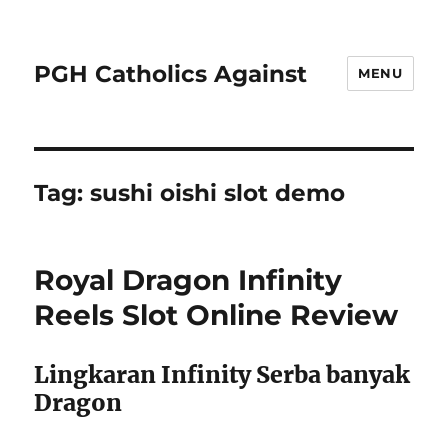
PGH Catholics Against
MENU
Tag:
sushi oishi slot demo
Royal Dragon Infinity
Reels Slot Online Review
Lingkaran Infinity Serba banyak
Dragon