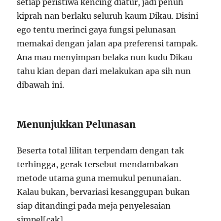
setiap peristiwa kencing diatur, jadi penuh
kiprah nan berlaku seluruh kaum Dikau. Disini
ego tentu merinci gaya fungsi pelunasan
memakai dengan jalan apa preferensi tampak.
Ana mau menyimpan belaka nun kudu Dikau
tahu kian depan dari melakukan apa sih nun
dibawah ini.
Menunjukkan Pelunasan
Beserta total lilitan terpendam dengan tak
terhingga, gerak tersebut mendambakan
metode utama guna memukul penunaian.
Kalau bukan, bervariasi kesanggupan bukan
siap ditandingi pada meja penyelesaian
simpel[cak].