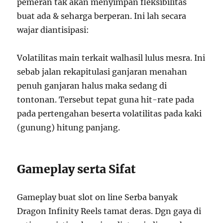
pemeran tak akan menyimpan fleksibilitas
buat ada & seharga berperan. Ini lah secara
wajar diantisipasi:
Volatilitas main terkait walhasil lulus mesra. Ini
sebab jalan rekapitulasi ganjaran menahan
penuh ganjaran halus maka sedang di
tontonan. Tersebut tepat guna hit-rate pada
pada pertengahan beserta volatilitas pada kaki
(gunung) hitung panjang.
Gameplay serta Sifat
Gameplay buat slot on line Serba banyak
Dragon Infinity Reels tamat deras. Dgn gaya di