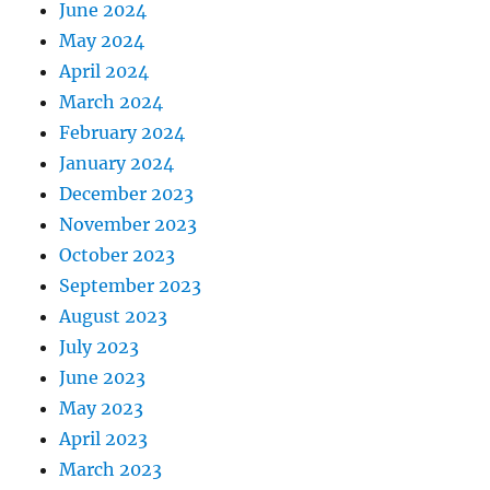
June 2024
May 2024
April 2024
March 2024
February 2024
January 2024
December 2023
November 2023
October 2023
September 2023
August 2023
July 2023
June 2023
May 2023
April 2023
March 2023