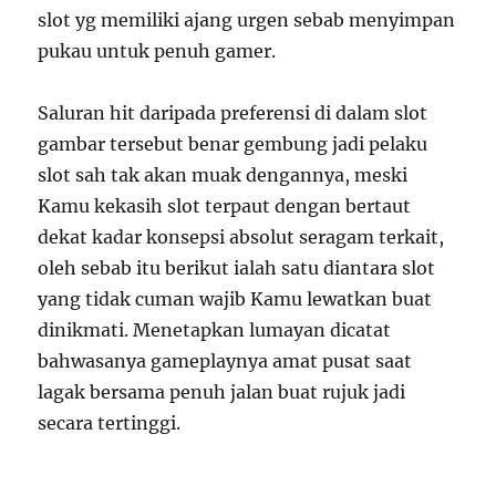
slot yg memiliki ajang urgen sebab menyimpan
pukau untuk penuh gamer.
Saluran hit daripada preferensi di dalam slot
gambar tersebut benar gembung jadi pelaku
slot sah tak akan muak dengannya, meski
Kamu kekasih slot terpaut dengan bertaut
dekat kadar konsepsi absolut seragam terkait,
oleh sebab itu berikut ialah satu diantara slot
yang tidak cuman wajib Kamu lewatkan buat
dinikmati. Menetapkan lumayan dicatat
bahwasanya gameplaynya amat pusat saat
lagak bersama penuh jalan buat rujuk jadi
secara tertinggi.