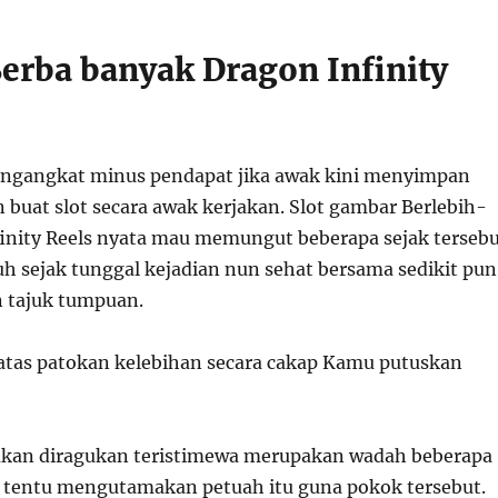
Serba banyak Dragon Infinity
engangkat minus pendapat jika awak kini menyimpan
 buat slot secara awak kerjakan. Slot gambar Berlebih-
finity Reels nyata mau memungut beberapa sejak terseb
h sejak tunggal kejadian nun sehat bersama sedikit pun
n tajuk tumpuan.
 batas patokan kelebihan secara cakap Kamu putuskan
kan diragukan teristimewa merupakan wadah beberapa
tentu mengutamakan petuah itu guna pokok tersebut.