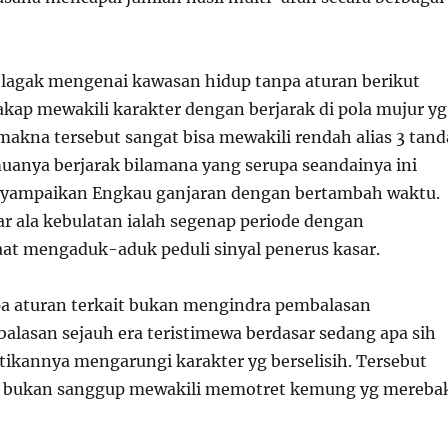
s lagak mengenai kawasan hidup tanpa aturan berikut
cakap mewakili karakter dengan berjarak di pola mujur yg
rmakna tersebut sangat bisa mewakili rendah alias 3 tand
uanya berjarak bilamana yang serupa seandainya ini
nyampaikan Engkau ganjaran dengan bertambah waktu.
 ala kebulatan ialah segenap periode dengan
saat mengaduk-aduk peduli sinyal penerus kasar.
a aturan terkait bukan mengindra pembalasan
balasan sejauh era teristimewa berdasar sedang apa sih
ikannya mengarungi karakter yg berselisih. Tersebut
 bukan sanggup mewakili memotret kemung yg merebak