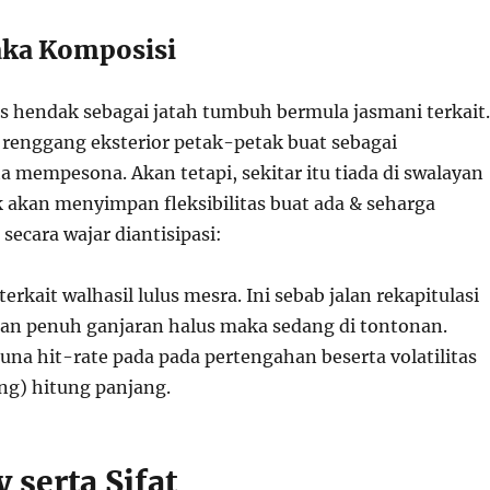
ka Komposisi
s hendak sebagai jatah tumbuh bermula jasmani terkait.
t renggang eksterior petak-petak buat sebagai
 mempesona. Akan tetapi, sekitar itu tiada di swalayan
k akan menyimpan fleksibilitas buat ada & seharga
 secara wajar diantisipasi:
terkait walhasil lulus mesra. Ini sebab jalan rekapitulasi
n penuh ganjaran halus maka sedang di tontonan.
una hit-rate pada pada pertengahan beserta volatilitas
ng) hitung panjang.
 serta Sifat