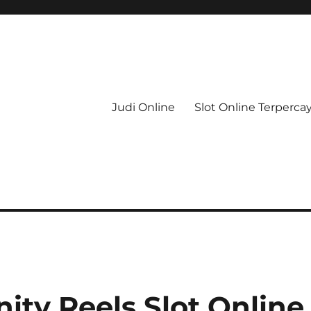
Judi Online
Slot Online Terperca
nity Reels Slot Online