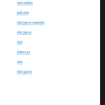
slot online
judi slot
slot gacor maxwin
slot gacor
slot
Joker123
slot
Slot gacor