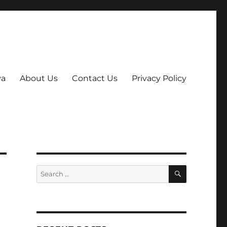
ya
About Us
Contact Us
Privacy Policy
SEARCH
Search
for: