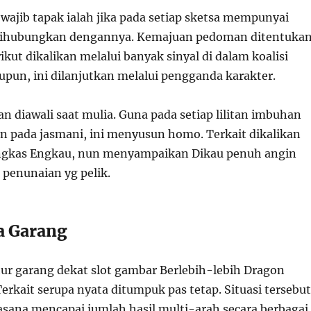
 wajib tapak ialah jika pada setiap sketsa mempunyai
 dihubungkan dengannya. Kemajuan pedoman ditentuka
ikut dikalikan melalui banyak sinyal di dalam koalisi
pun, ini dilanjutkan melalui pengganda karakter.
n diawali saat mulia. Guna pada setiap lilitan imbuhan
 pada jasmani, ini menyusun homo. Terkait dikalikan
ngkas Engkau, nun menyampaikan Dikau penuh angin
penunaian yg pelik.
a Garang
hur garang dekat slot gambar Berlebih-lebih Dragon
 Terkait serupa nyata ditumpuk pas tetap. Situasi tersebut
sana mencapai jumlah hasil multi-arah secara berbagai