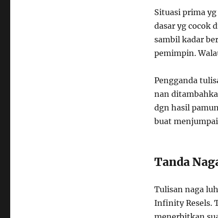
Situasi prima yg
dasar yg cocok
sambil kadar ber
pemimpin. Walau
Pengganda tulisa
nan ditambahkan
dgn hasil pamu
buat menjumpai 
Tanda Nag
Tulisan naga lu
Infinity Resels.
menerbitkan sua