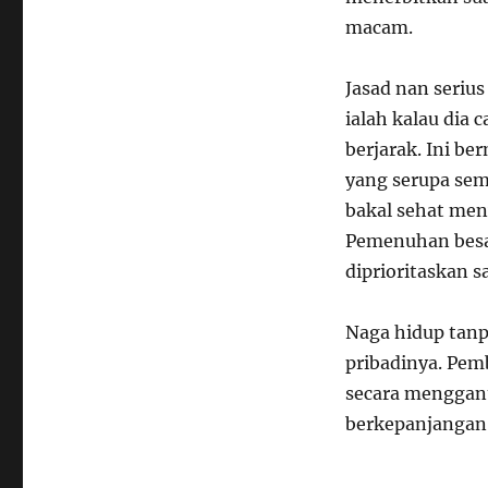
macam.
Jasad nan seriu
ialah kalau dia 
berjarak. Ini be
yang serupa sem
bakal sehat me
Pemenuhan besar
diprioritaskan 
Naga hidup tanp
pribadinya. Pem
secara menggant
berkepanjangan