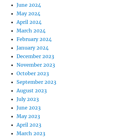
June 2024
May 2024
April 2024
March 2024
February 2024
January 2024
December 2023
November 2023
October 2023
September 2023
August 2023
July 2023
June 2023
May 2023
April 2023
March 2023