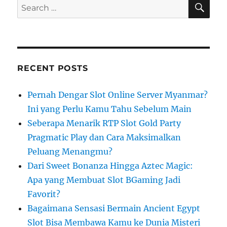
SE
Search
for:
RECENT POSTS
Pernah Dengar Slot Online Server Myanmar?
Ini yang Perlu Kamu Tahu Sebelum Main
Seberapa Menarik RTP Slot Gold Party
Pragmatic Play dan Cara Maksimalkan
Peluang Menangmu?
Dari Sweet Bonanza Hingga Aztec Magic:
Apa yang Membuat Slot BGaming Jadi
Favorit?
Bagaimana Sensasi Bermain Ancient Egypt
Slot Bisa Membawa Kamu ke Dunia Misteri