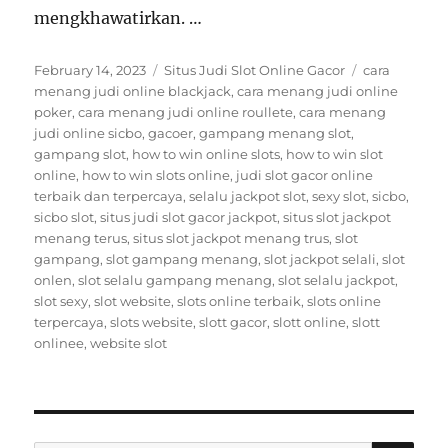
mengkhawatirkan. …
Posted
Categories
Tags
February 14, 2023
Situs Judi Slot Online Gacor
cara
on
menang judi online blackjack
,
cara menang judi online
poker
,
cara menang judi online roullete
,
cara menang
judi online sicbo
,
gacoer
,
gampang menang slot
,
gampang slot
,
how to win online slots
,
how to win slot
online
,
how to win slots online
,
judi slot gacor online
terbaik dan terpercaya
,
selalu jackpot slot
,
sexy slot
,
sicbo
,
sicbo slot
,
situs judi slot gacor jackpot
,
situs slot jackpot
menang terus
,
situs slot jackpot menang trus
,
slot
gampang
,
slot gampang menang
,
slot jackpot selali
,
slot
onlen
,
slot selalu gampang menang
,
slot selalu jackpot
,
slot sexy
,
slot website
,
slots online terbaik
,
slots online
terpercaya
,
slots website
,
slott gacor
,
slott online
,
slott
onlinee
,
website slot