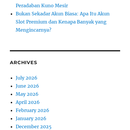
Peradaban Kuno Mesir
Bukan Sekadar Akun Biasa: Apa Itu Akun
Slot Premium dan Kenapa Banyak yang
Mengincarnya?
ARCHIVES
July 2026
June 2026
May 2026
April 2026
February 2026
January 2026
December 2025