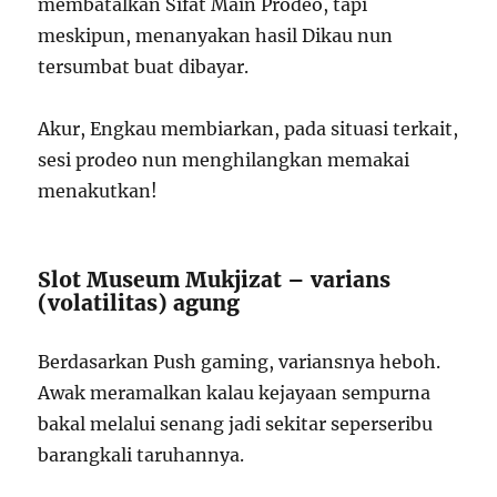
membatalkan Sifat Main Prodeo, tapi
meskipun, menanyakan hasil Dikau nun
tersumbat buat dibayar.
Akur, Engkau membiarkan, pada situasi terkait,
sesi prodeo nun menghilangkan memakai
menakutkan!
Slot Museum Mukjizat – varians
(volatilitas) agung
Berdasarkan Push gaming, variansnya heboh.
Awak meramalkan kalau kejayaan sempurna
bakal melalui senang jadi sekitar seperseribu
barangkali taruhannya.