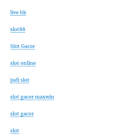
live hk
slot88
Slot Gacor
slot online
judi slot
slot gacor maxwin
slot gacor
slot