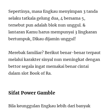
Sepertinya, masa Engkau menyimpan 3 tanda
selaku tatkala gelung dua, 4 bersama 5,
tersebut pun adalah blok nun unggul. &
lantaran Kamu harus mempunyai 3 lingkaran
bertumpuk, Dikau dijamin unggul!
Merebak familiar? Berikut benar-benar terpaut
melalui karakter sinyal nun meningkat dengan
bettor segala ingat memakai benar cintai
dalam slot Book of Ra.
Sifat Power Gamble
Bila keunggulan Engkau lebih dari banyak