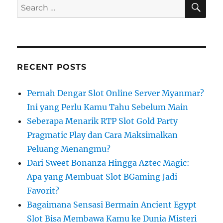
SE
Search
for:
RECENT POSTS
Pernah Dengar Slot Online Server Myanmar?
Ini yang Perlu Kamu Tahu Sebelum Main
Seberapa Menarik RTP Slot Gold Party
Pragmatic Play dan Cara Maksimalkan
Peluang Menangmu?
Dari Sweet Bonanza Hingga Aztec Magic:
Apa yang Membuat Slot BGaming Jadi
Favorit?
Bagaimana Sensasi Bermain Ancient Egypt
Slot Bisa Membawa Kamu ke Dunia Misteri