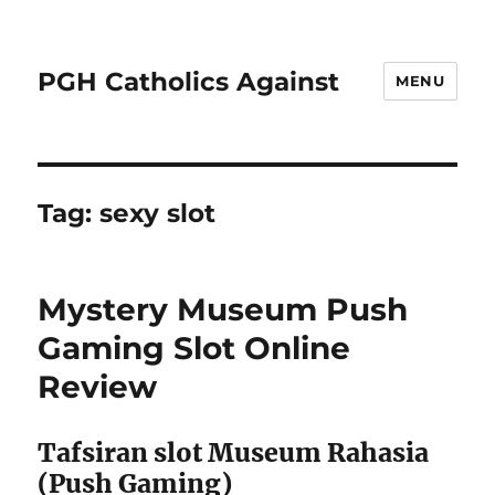
PGH Catholics Against
MENU
Tag:
sexy slot
Mystery Museum Push
Gaming Slot Online
Review
Tafsiran slot Museum Rahasia
(Push Gaming)