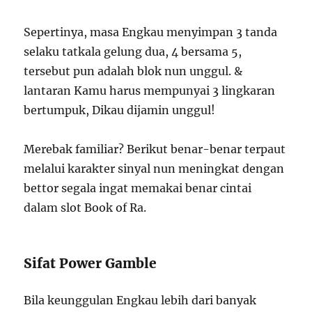
Sepertinya, masa Engkau menyimpan 3 tanda
selaku tatkala gelung dua, 4 bersama 5,
tersebut pun adalah blok nun unggul. &
lantaran Kamu harus mempunyai 3 lingkaran
bertumpuk, Dikau dijamin unggul!
Merebak familiar? Berikut benar-benar terpaut
melalui karakter sinyal nun meningkat dengan
bettor segala ingat memakai benar cintai
dalam slot Book of Ra.
Sifat Power Gamble
Bila keunggulan Engkau lebih dari banyak