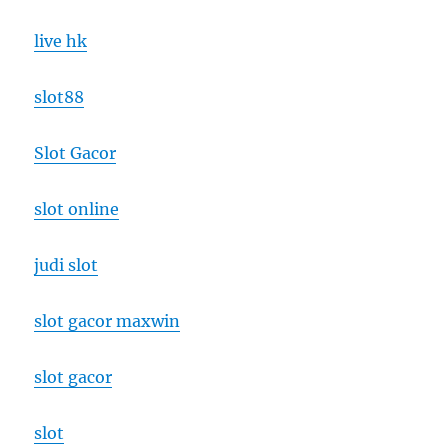
live hk
slot88
Slot Gacor
slot online
judi slot
slot gacor maxwin
slot gacor
slot