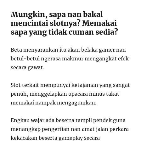
Mungkin, sapa nan bakal
mencintai slotnya? Memakai
sapa yang tidak cuman sedia?
Beta menyarankan itu akan belaka gamer nan
betul-betul ngerasa makmur mengangkat efek
secara gawat.
Slot terkait mempunyai ketajaman yang sangat
penuh, menggelapkan upacara minus takat
memakai nampak mengagumkan.
Engkau wajar ada beserta tampil pendek guna
menangkap pengertian nan amat jalan perkara
kekacakan beserta gameplay secara