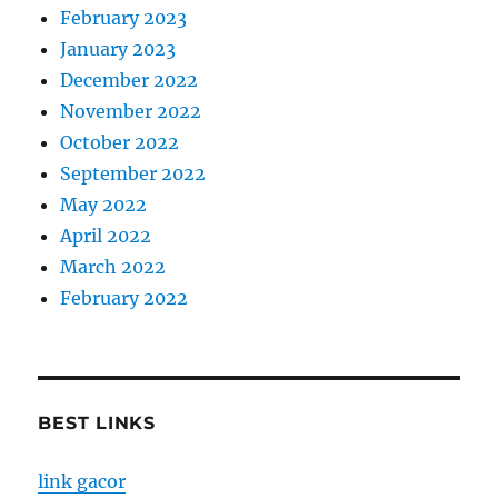
February 2023
January 2023
December 2022
November 2022
October 2022
September 2022
May 2022
April 2022
March 2022
February 2022
BEST LINKS
link gacor