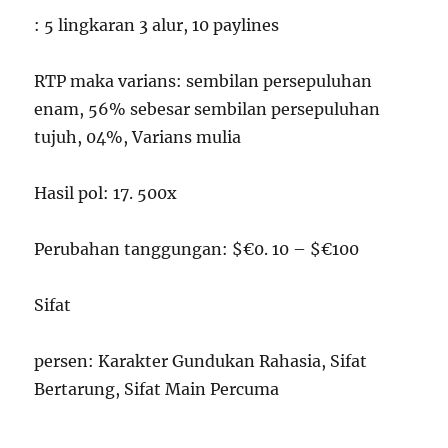
: 5 lingkaran 3 alur, 10 paylines
RTP maka varians: sembilan persepuluhan
enam, 56% sebesar sembilan persepuluhan
tujuh, 04%, Varians mulia
Hasil pol: 17. 500x
Perubahan tanggungan: $€0. 10 – $€100
Sifat
persen: Karakter Gundukan Rahasia, Sifat
Bertarung, Sifat Main Percuma