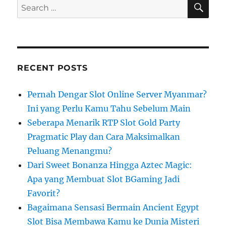
SE
Search
for:
RECENT POSTS
Pernah Dengar Slot Online Server Myanmar?
Ini yang Perlu Kamu Tahu Sebelum Main
Seberapa Menarik RTP Slot Gold Party
Pragmatic Play dan Cara Maksimalkan
Peluang Menangmu?
Dari Sweet Bonanza Hingga Aztec Magic:
Apa yang Membuat Slot BGaming Jadi
Favorit?
Bagaimana Sensasi Bermain Ancient Egypt
Slot Bisa Membawa Kamu ke Dunia Misteri