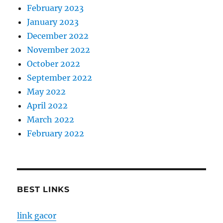
February 2023
January 2023
December 2022
November 2022
October 2022
September 2022
May 2022
April 2022
March 2022
February 2022
BEST LINKS
link gacor