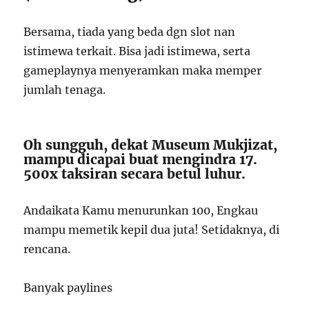
Bersama, tiada yang beda dgn slot nan
istimewa terkait. Bisa jadi istimewa, serta
gameplaynya menyeramkan maka memper
jumlah tenaga.
Oh sungguh, dekat Museum Mukjizat,
mampu dicapai buat mengindra 17.
500x taksiran secara betul luhur.
Andaikata Kamu menurunkan 100, Engkau
mampu memetik kepil dua juta! Setidaknya, di
rencana.
Banyak paylines