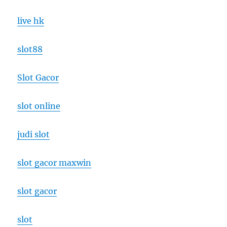
live hk
slot88
Slot Gacor
slot online
judi slot
slot gacor maxwin
slot gacor
slot