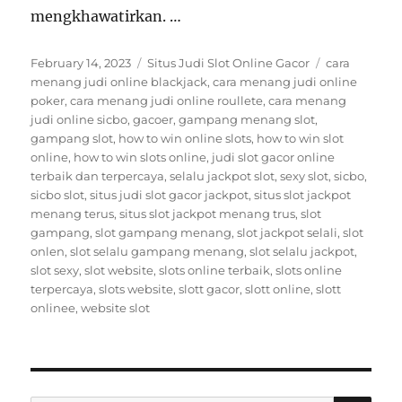
mengkhawatirkan. …
Posted
Categories
Tags
February 14, 2023
Situs Judi Slot Online Gacor
cara
on
menang judi online blackjack
,
cara menang judi online
poker
,
cara menang judi online roullete
,
cara menang
judi online sicbo
,
gacoer
,
gampang menang slot
,
gampang slot
,
how to win online slots
,
how to win slot
online
,
how to win slots online
,
judi slot gacor online
terbaik dan terpercaya
,
selalu jackpot slot
,
sexy slot
,
sicbo
,
sicbo slot
,
situs judi slot gacor jackpot
,
situs slot jackpot
menang terus
,
situs slot jackpot menang trus
,
slot
gampang
,
slot gampang menang
,
slot jackpot selali
,
slot
onlen
,
slot selalu gampang menang
,
slot selalu jackpot
,
slot sexy
,
slot website
,
slots online terbaik
,
slots online
terpercaya
,
slots website
,
slott gacor
,
slott online
,
slott
onlinee
,
website slot