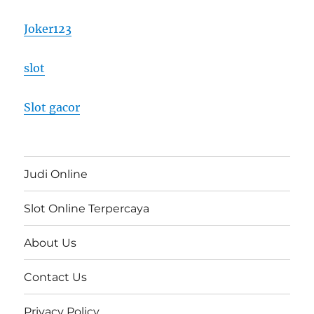
Joker123
slot
Slot gacor
Judi Online
Slot Online Terpercaya
About Us
Contact Us
Privacy Policy