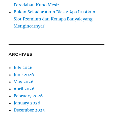
Peradaban Kuno Mesir
Bukan Sekadar Akun Biasa: Apa Itu Akun
Slot Premium dan Kenapa Banyak yang
Mengincarnya?
ARCHIVES
July 2026
June 2026
May 2026
April 2026
February 2026
January 2026
December 2025