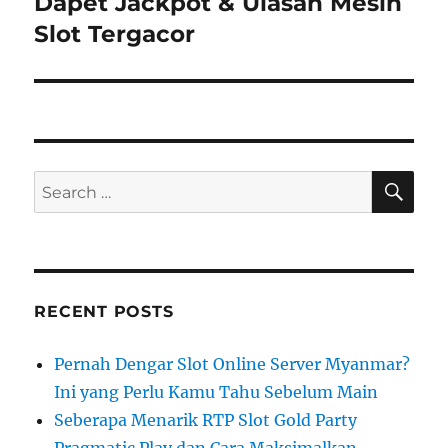
Dapet Jackpot & Ulasan Mesin
Slot Tergacor
SE
Search
for:
RECENT POSTS
Pernah Dengar Slot Online Server Myanmar?
Ini yang Perlu Kamu Tahu Sebelum Main
Seberapa Menarik RTP Slot Gold Party