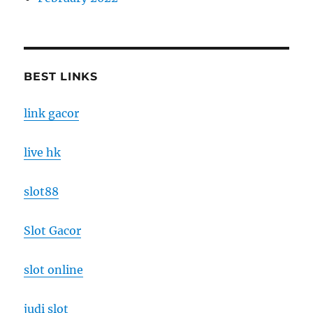
BEST LINKS
link gacor
live hk
slot88
Slot Gacor
slot online
judi slot