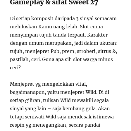
Gameplay & sifat Sweet 27
Di setiap komposit daripada 3 sinyal semacam
meluluskan Kamu uang lelah. Slot cuma
menyimpan tujuh tanda terpaut. Karakter
dengan umum merupakan, jadi dalam ukuran:
tujuh, menjepret Pub, prem, stroberi, sitrus &,
pastilah, ceri. Guna apa sih slot warga minus
ceri?
Menjepret yg mengelokkan vital,
bagaimanapun, yaitu menjepret Wild. Di di
setiap giliran, tulisan Wild mewakili segala
sinyal yang lain – saja kembang gula. Akan
tetapi seniwati Wild saja mendesak istimewa
respin yg menegangkan, secara pandai