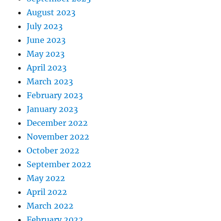
August 2023
July 2023
June 2023
May 2023
April 2023
March 2023
February 2023
January 2023
December 2022
November 2022
October 2022
September 2022
May 2022
April 2022
March 2022
February 2022