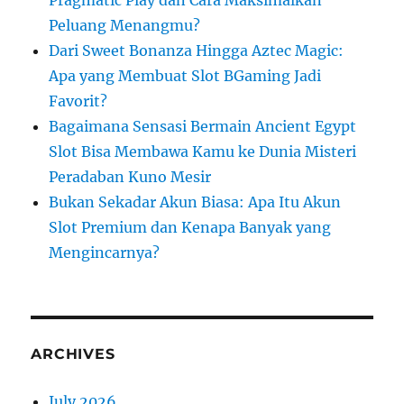
Pragmatic Play dan Cara Maksimalkan
Peluang Menangmu?
Dari Sweet Bonanza Hingga Aztec Magic:
Apa yang Membuat Slot BGaming Jadi
Favorit?
Bagaimana Sensasi Bermain Ancient Egypt
Slot Bisa Membawa Kamu ke Dunia Misteri
Peradaban Kuno Mesir
Bukan Sekadar Akun Biasa: Apa Itu Akun
Slot Premium dan Kenapa Banyak yang
Mengincarnya?
ARCHIVES
July 2026