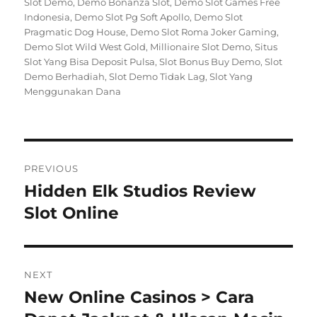
Slot Demo
,
Demo Bonanza Slot
,
Demo Slot Games Free
Indonesia
,
Demo Slot Pg Soft Apollo
,
Demo Slot
Pragmatic Dog House
,
Demo Slot Roma Joker Gaming
,
Demo Slot Wild West Gold
,
Millionaire Slot Demo
,
Situs
Slot Yang Bisa Deposit Pulsa
,
Slot Bonus Buy Demo
,
Slot
Demo Berhadiah
,
Slot Demo Tidak Lag
,
Slot Yang
Menggunakan Dana
Post
PREVIOUS
navigation
Hidden Elk Studios Review
Previous
post:
Slot Online
NEXT
New Online Casinos > Cara
Next
post: