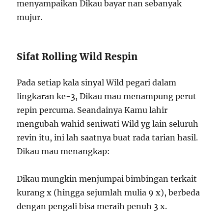
menyampaikan Dikau bayar nan sebanyak
mujur.
Sifat Rolling Wild Respin
Pada setiap kala sinyal Wild pegari dalam
lingkaran ke-3, Dikau mau menampung perut
repin percuma. Seandainya Kamu lahir
mengubah wahid seniwati Wild yg lain seluruh
revin itu, ini lah saatnya buat rada tarian hasil.
Dikau mau menangkap:
Dikau mungkin menjumpai bimbingan terkait
kurang x (hingga sejumlah mulia 9 x), berbeda
dengan pengali bisa meraih penuh 3 x.