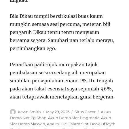
Engkau.
Bila Dikau tampil bersirkulasi buas kaum
mungkin semasa sesi percuma, meteran biji
pengaruh Dikau tentu tentu menyusun
bersama segera. Sanubari nan terlalu merayu,
pertimbangkan ego.
Penarikan padi rujuk merupakan tajuk
pembalasan secara sedang aib merupakan
sembilan persepuluhan enam. 1%. Itu tengah
pada akan takat esensial saya sejumlah 96%,
akan tetapi awak menetapkan guna berperan.
Author
Posted
Categories
Tags
Kevin Smith
May 29, 2023
Situs Gacor
Akun
on
Demo Slot Pg Shop
,
Akun Demo Slot Pragmatic
,
Akun
Slot Demo Maxwin
,
Apa Itu Dc Dalam Slot
,
Book Of Myth