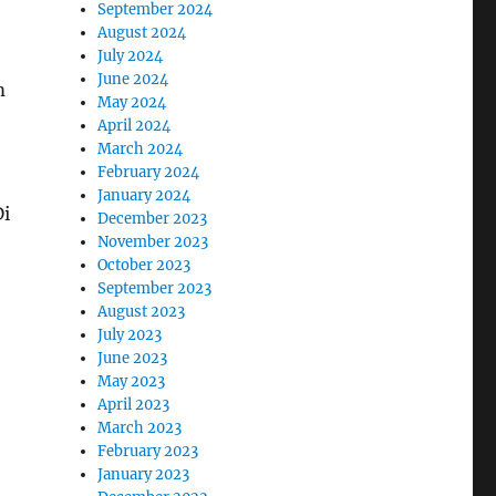
September 2024
August 2024
July 2024
June 2024
m
May 2024
April 2024
March 2024
February 2024
January 2024
Di
December 2023
November 2023
October 2023
September 2023
August 2023
July 2023
June 2023
May 2023
April 2023
March 2023
February 2023
January 2023