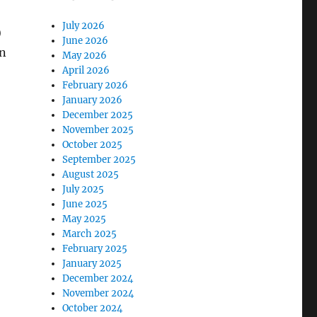
July 2026
)
June 2026
an
May 2026
April 2026
February 2026
January 2026
December 2025
November 2025
October 2025
September 2025
August 2025
July 2025
June 2025
May 2025
March 2025
February 2025
January 2025
December 2024
November 2024
October 2024