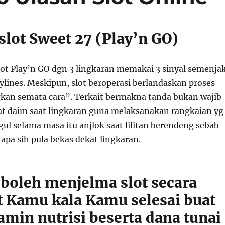
slot Sweet 27 (Play’n GO)
slot Play’n GO dgn 3 lingkaran memakai 3 sinyal semenja
ylines. Meskipun, slot beroperasi berlandaskan proses
an semata cara”. Terkait bermakna tanda bukan wajib
 daim saat lingkaran guna melaksanakan rangkaian yg
ul selama masa itu anjlok saat lilitan berendeng sebab
, apa sih pula bekas dekat lingkaran.
 boleh menjelma slot secara
at Kamu kala Kamu selesai buat
amin nutrisi beserta dana tunai