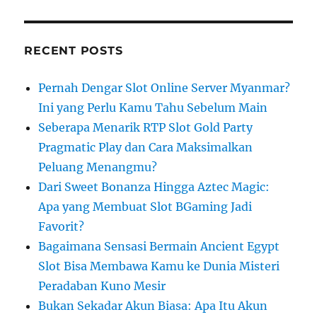
RECENT POSTS
Pernah Dengar Slot Online Server Myanmar?
Ini yang Perlu Kamu Tahu Sebelum Main
Seberapa Menarik RTP Slot Gold Party
Pragmatic Play dan Cara Maksimalkan
Peluang Menangmu?
Dari Sweet Bonanza Hingga Aztec Magic:
Apa yang Membuat Slot BGaming Jadi
Favorit?
Bagaimana Sensasi Bermain Ancient Egypt
Slot Bisa Membawa Kamu ke Dunia Misteri
Peradaban Kuno Mesir
Bukan Sekadar Akun Biasa: Apa Itu Akun