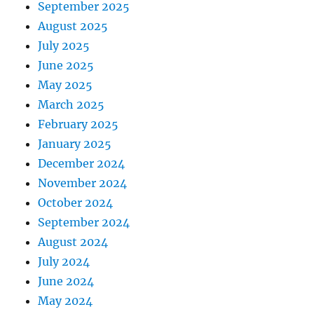
September 2025
August 2025
July 2025
June 2025
May 2025
March 2025
February 2025
January 2025
December 2024
November 2024
October 2024
September 2024
August 2024
July 2024
June 2024
May 2024