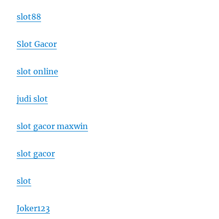
slot88
Slot Gacor
slot online
judi slot
slot gacor maxwin
slot gacor
slot
Joker123