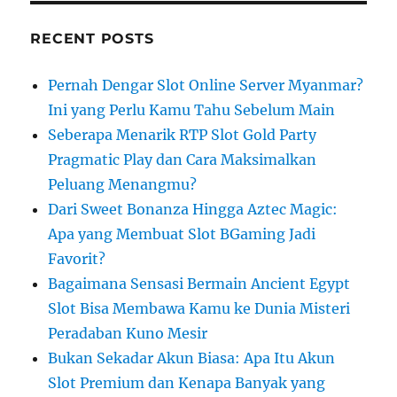
RECENT POSTS
Pernah Dengar Slot Online Server Myanmar?
Ini yang Perlu Kamu Tahu Sebelum Main
Seberapa Menarik RTP Slot Gold Party
Pragmatic Play dan Cara Maksimalkan
Peluang Menangmu?
Dari Sweet Bonanza Hingga Aztec Magic:
Apa yang Membuat Slot BGaming Jadi
Favorit?
Bagaimana Sensasi Bermain Ancient Egypt
Slot Bisa Membawa Kamu ke Dunia Misteri
Peradaban Kuno Mesir
Bukan Sekadar Akun Biasa: Apa Itu Akun
Slot Premium dan Kenapa Banyak yang