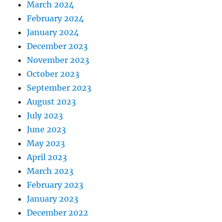
March 2024
February 2024
January 2024
December 2023
November 2023
October 2023
September 2023
August 2023
July 2023
June 2023
May 2023
April 2023
March 2023
February 2023
January 2023
December 2022