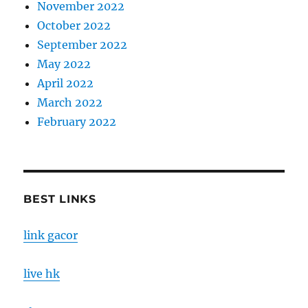
November 2022
October 2022
September 2022
May 2022
April 2022
March 2022
February 2022
BEST LINKS
link gacor
live hk