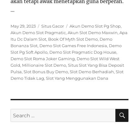
akan tetapi awak menetapkan guna berperan.
…
Posted
Categories
Tags
May 29, 2023
Situs Gacor
Akun Demo Slot Pg Shop
,
on
Akun Demo Slot Pragmatic
,
Akun Slot Demo Maxwin
,
Apa
Itu Dc Dalam Slot
,
Book Of Myth Slot Demo
,
Demo
Bonanza Slot
,
Demo Slot Games Free Indonesia
,
Demo
Slot Pg Soft Apollo
,
Demo Slot Pragmatic Dog House
,
Demo Slot Roma Joker Gaming
,
Demo Slot Wild West
Gold
,
Millionaire Slot Demo
,
Situs Slot Yang Bisa Deposit
Pulsa
,
Slot Bonus Buy Demo
,
Slot Demo Berhadiah
,
Slot
Demo Tidak Lag
,
Slot Yang Menggunakan Dana
SE
Search
for: