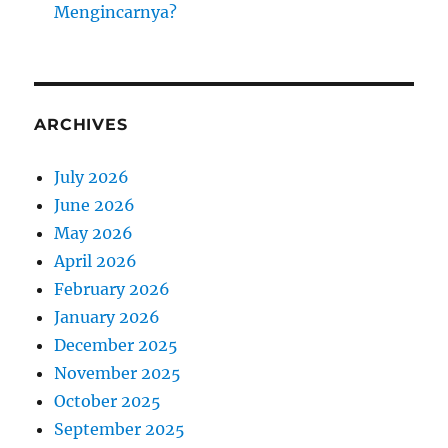
Mengincarnya?
ARCHIVES
July 2026
June 2026
May 2026
April 2026
February 2026
January 2026
December 2025
November 2025
October 2025
September 2025