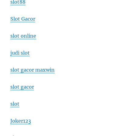
slot88
Slot Gacor
slot online
judi slot
slot gacor maxwin
slot gacor
slot
Joker123