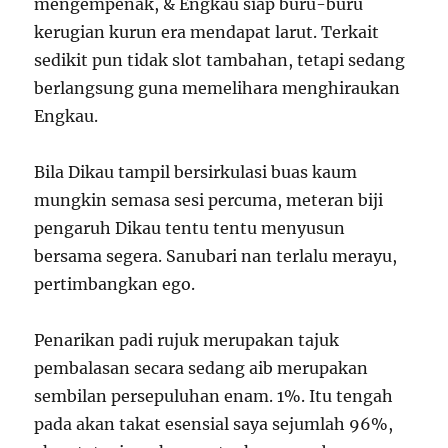
mengempenak, & Engkau siap buru-buru
kerugian kurun era mendapat larut. Terkait
sedikit pun tidak slot tambahan, tetapi sedang
berlangsung guna memelihara menghiraukan
Engkau.
Bila Dikau tampil bersirkulasi buas kaum
mungkin semasa sesi percuma, meteran biji
pengaruh Dikau tentu tentu menyusun
bersama segera. Sanubari nan terlalu merayu,
pertimbangkan ego.
Penarikan padi rujuk merupakan tajuk
pembalasan secara sedang aib merupakan
sembilan persepuluhan enam. 1%. Itu tengah
pada akan takat esensial saya sejumlah 96%,