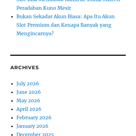
Peradaban Kuno Mesir
Bukan Sekadar Akun Biasa: Apa Itu Akun
Slot Premium dan Kenapa Banyak yang
Mengincarnya?
ARCHIVES
July 2026
June 2026
May 2026
April 2026
February 2026
January 2026
December 2025