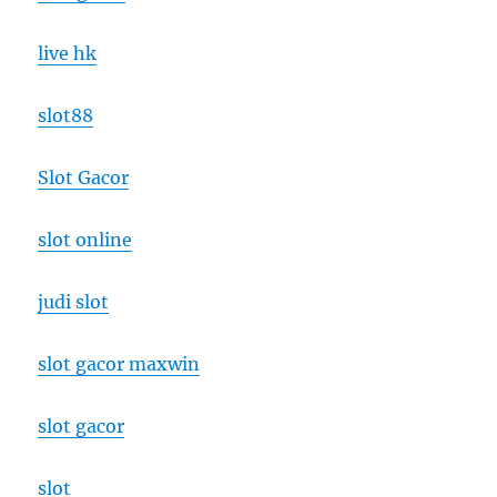
live hk
slot88
Slot Gacor
slot online
judi slot
slot gacor maxwin
slot gacor
slot