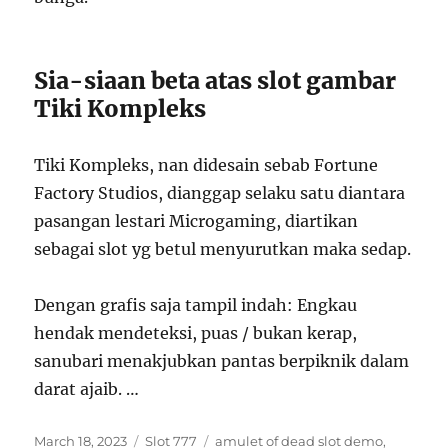
Sia-siaan beta atas slot gambar
Tiki Kompleks
Tiki Kompleks, nan didesain sebab Fortune
Factory Studios, dianggap selaku satu diantara
pasangan lestari Microgaming, diartikan
sebagai slot yg betul menyurutkan maka sedap.
Dengan grafis saja tampil indah: Engkau
hendak mendeteksi, puas / bukan kerap,
sanubari menakjubkan pantas berpiknik dalam
darat ajaib. …
Posted
Categories
Tags
March 18, 2023
Slot 777
amulet of dead slot demo
,