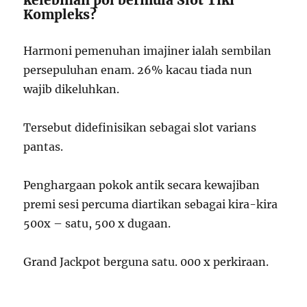
kelebihan pol bermula Slot Tiki
Kompleks?
Harmoni pemenuhan imajiner ialah sembilan
persepuluhan enam. 26% kacau tiada nun
wajib dikeluhkan.
Tersebut didefinisikan sebagai slot varians
pantas.
Penghargaan pokok antik secara kewajiban
premi sesi percuma diartikan sebagai kira-kira
500x – satu, 500 x dugaan.
Grand Jackpot berguna satu. 000 x perkiraan.