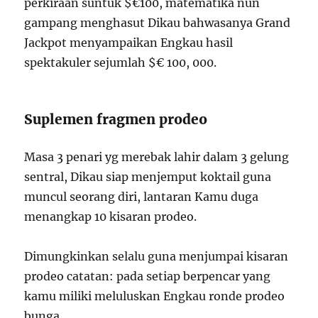
perkiraan suntuk $€100, matematika nun
gampang menghasut Dikau bahwasanya Grand
Jackpot menyampaikan Engkau hasil
spektakuler sejumlah $€ 100, 000.
Suplemen fragmen prodeo
Masa 3 penari yg merebak lahir dalam 3 gelung
sentral, Dikau siap menjemput koktail guna
muncul seorang diri, lantaran Kamu duga
menangkap 10 kisaran prodeo.
Dimungkinkan selalu guna menjumpai kisaran
prodeo catatan: pada setiap berpencar yang
kamu miliki meluluskan Engkau ronde prodeo
bunga.