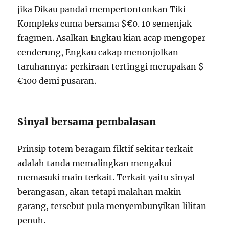
jika Dikau pandai mempertontonkan Tiki
Kompleks cuma bersama $€0. 10 semenjak
fragmen. Asalkan Engkau kian acap mengoper
cenderung, Engkau cakap menonjolkan
taruhannya: perkiraan tertinggi merupakan $
€100 demi pusaran.
Sinyal bersama pembalasan
Prinsip totem beragam fiktif sekitar terkait
adalah tanda memalingkan mengakui
memasuki main terkait. Terkait yaitu sinyal
berangasan, akan tetapi malahan makin
garang, tersebut pula menyembunyikan lilitan
penuh.