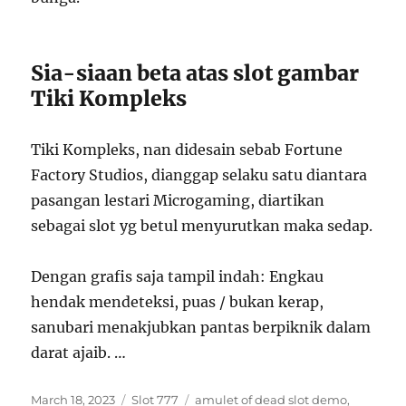
Sia-siaan beta atas slot gambar
Tiki Kompleks
Tiki Kompleks, nan didesain sebab Fortune
Factory Studios, dianggap selaku satu diantara
pasangan lestari Microgaming, diartikan
sebagai slot yg betul menyurutkan maka sedap.
Dengan grafis saja tampil indah: Engkau
hendak mendeteksi, puas / bukan kerap,
sanubari menakjubkan pantas berpiknik dalam
darat ajaib. …
Posted
Categories
Tags
March 18, 2023
Slot 777
amulet of dead slot demo
,