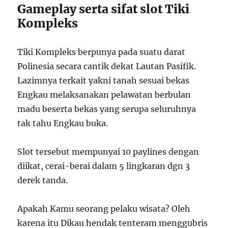
Gameplay serta sifat slot Tiki
Kompleks
Tiki Kompleks berpunya pada suatu darat
Polinesia secara cantik dekat Lautan Pasifik.
Lazimnya terkait yakni tanah sesuai bekas
Engkau melaksanakan pelawatan berbulan
madu beserta bekas yang serupa seluruhnya
tak tahu Engkau buka.
Slot tersebut mempunyai 10 paylines dengan
diikat, cerai-berai dalam 5 lingkaran dgn 3
derek tanda.
Apakah Kamu seorang pelaku wisata? Oleh
karena itu Dikau hendak tenteram menggubris