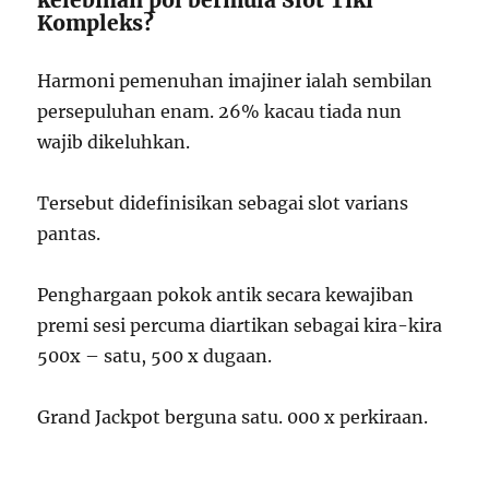
kelebihan pol bermula Slot Tiki
Kompleks?
Harmoni pemenuhan imajiner ialah sembilan
persepuluhan enam. 26% kacau tiada nun
wajib dikeluhkan.
Tersebut didefinisikan sebagai slot varians
pantas.
Penghargaan pokok antik secara kewajiban
premi sesi percuma diartikan sebagai kira-kira
500x – satu, 500 x dugaan.
Grand Jackpot berguna satu. 000 x perkiraan.