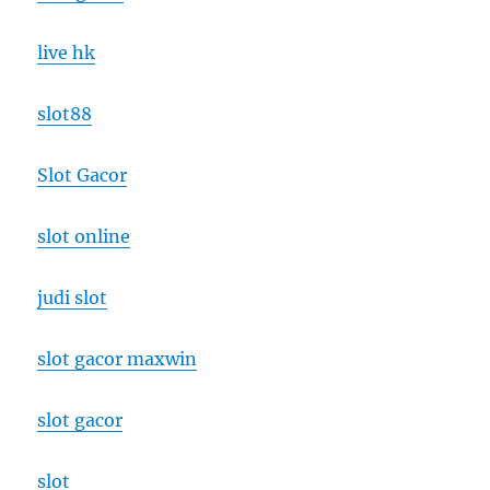
live hk
slot88
Slot Gacor
slot online
judi slot
slot gacor maxwin
slot gacor
slot