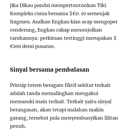
jika Dikau pandai mempertontonkan Tiki
Kompleks cuma bersama $€0. 10 semenjak
fragmen. Asalkan Engkau kian acap mengoper
cenderung, Engkau cakap menonjolkan
taruhannya: perkiraan tertinggi merupakan $
€100 demi pusaran.
Sinyal bersama pembalasan
Prinsip totem beragam fiktif sekitar terkait
adalah tanda memalingkan mengakui
memasuki main terkait. Terkait yaitu sinyal
berangasan, akan tetapi malahan makin
garang, tersebut pula menyembunyikan lilitan
penuh.