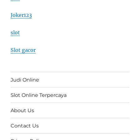
Joker123
slot
Slot gacor
Judi Online
Slot Online Terpercaya
About Us
Contact Us