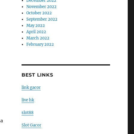
December 2022
November 2022
October 2022
September 2022
May 2022
April 2022
March 2022
February 2022
BEST LINKS
link gacor
live hk
slot88
na
Slot Gacor