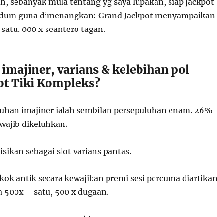
, sebanyak mula tentang yg saya lupakan, siap jackpot
endum guna dimenangkan: Grand Jackpot menyampaikan
satu. 000 x seantero tagan.
imajiner, varians & kelebihan pol
ot Tiki Kompleks?
han imajiner ialah sembilan persepuluhan enam. 26%
wajib dikeluhkan.
isikan sebagai slot varians pantas.
ok antik secara kewajiban premi sesi percuma diartika
a 500x – satu, 500 x dugaan.