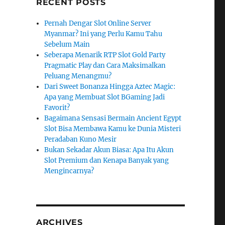
RECENT POSTS
Pernah Dengar Slot Online Server
Myanmar? Ini yang Perlu Kamu Tahu
Sebelum Main
Seberapa Menarik RTP Slot Gold Party
Pragmatic Play dan Cara Maksimalkan
Peluang Menangmu?
Dari Sweet Bonanza Hingga Aztec Magic:
Apa yang Membuat Slot BGaming Jadi
Favorit?
Bagaimana Sensasi Bermain Ancient Egypt
Slot Bisa Membawa Kamu ke Dunia Misteri
Peradaban Kuno Mesir
Bukan Sekadar Akun Biasa: Apa Itu Akun
Slot Premium dan Kenapa Banyak yang
Mengincarnya?
ARCHIVES