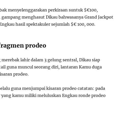
bak menyelenggarakan perkiraan suntuk $€100,
 gampang menghasut Dikau bahwasanya Grand Jackpot
gkau hasil spektakuler sejumlah $€ 100, 000.
fragmen prodeo
 merebak lahir dalam 3 gelung sentral, Dikau siap
il guna muncul seorang diri, lantaran Kamu duga
saran prodeo.
lalu guna menjumpai kisaran prodeo catatan: pada
r yang kamu miliki meluluskan Engkau ronde prodeo