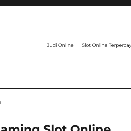
Judi Online
Slot Online Terperca
a
gaming Slot Online