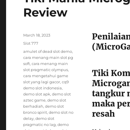
Review
Penilaia
Posted
March 18, 2023
on
Categories
Slot 777
(MicroG
Tags
amulet of dead slot demo
,
cara menang main slot pg
soft
,
cara menang main
slot pragmatic olympus
,
Tiki Kom
cara mengetahui game
Microga
slot yang lagi gacor
,
cq9
demo slot indonesia
,
tangkur 
demo slot apk
,
demo slot
aztec game
,
demo slot
maka per
berhadiah
,
demo slot
resah
bronco spirit
,
demo slot no
delay
,
demo slot
pragmatic no lag
,
demo