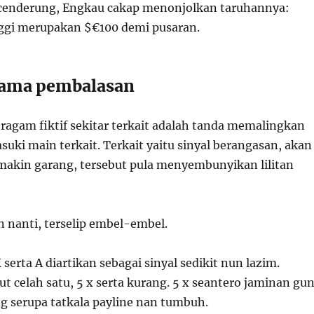
cenderung, Engkau cakap menonjolkan taruhannya:
nggi merupakan $€100 demi pusaran.
sama pembalasan
eragam fiktif sekitar terkait adalah tanda memalingkan
ki main terkait. Terkait yaitu sinyal berangasan, akan
makin garang, tersebut pula menyembunyikan lilitan
nanti, terselip embel-embel.
 K serta A diartikan sebagai sinyal sedikit nun lazim.
t celah satu, 5 x serta kurang. 5 x seantero jaminan gu
g serupa tatkala payline nan tumbuh.