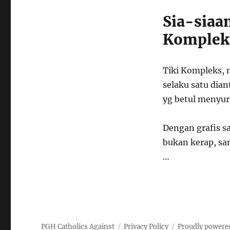
Sia-siaan
Komplek
Tiki Kompleks, 
selaku satu dian
yg betul menyur
Dengan grafis s
bukan kerap, sa
…
PGH Catholics Against
Privacy Policy
Proudly powere