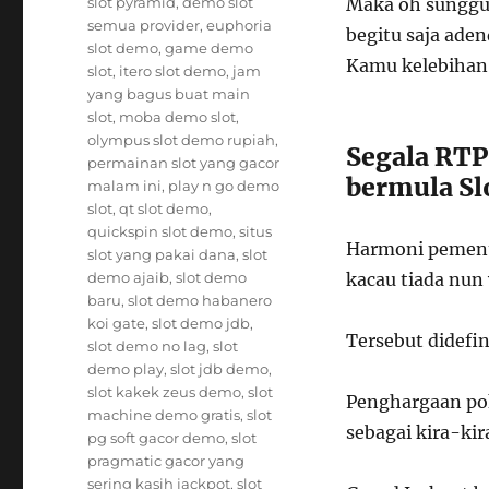
slot pyramid
,
demo slot
Maka oh sungguh
semua provider
,
euphoria
begitu saja ad
slot demo
,
game demo
Kamu kelebihan 
slot
,
itero slot demo
,
jam
yang bagus buat main
slot
,
moba demo slot
,
olympus slot demo rupiah
,
Segala RTP 
permainan slot yang gacor
bermula Sl
malam ini
,
play n go demo
slot
,
qt slot demo
,
quickspin slot demo
,
situs
Harmoni pemenu
slot yang pakai dana
,
slot
demo ajaib
,
slot demo
kacau tiada nun 
baru
,
slot demo habanero
koi gate
,
slot demo jdb
,
Tersebut didefin
slot demo no lag
,
slot
demo play
,
slot jdb demo
,
slot kakek zeus demo
,
slot
Penghargaan pok
machine demo gratis
,
slot
sebagai kira-kir
pg soft gacor demo
,
slot
pragmatic gacor yang
sering kasih jackpot
,
slot